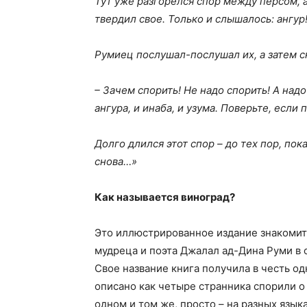
Тут уже разгорелся спор между персом, 
твердил свое. Только и слышалось: ангур!
Румиец послушал-послушал их, а затем с
– Зачем спорить! Не надо спорить! А над
ангура, и инаба, и узума. Поверьте, если
Долго длился этот спор – до тех пор, пок
снова…»
Как называется виноград?
Это иллюстрированное издание знакомит
мудреца и поэта Джалал ад-Дина Руми в 
Свое название книга получила в честь од
описано как четыре странника спорили о
одном и том же, просто – на разных языка