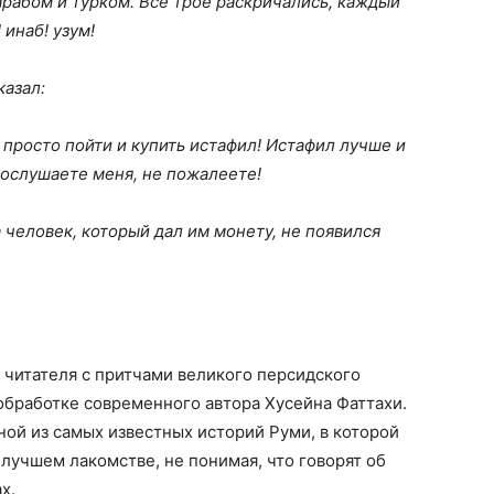
арабом и турком. Все трое раскричались, каждый
 инаб! узум!
казал:
о просто пойти и купить истафил! Истафил лучше и
 послушаете меня, не пожалеете!
а человек, который дал им монету, не появился
 читателя с притчами великого персидского
обработке современного автора Хусейна Фаттахи.
ной из самых известных историй Руми, в которой
 лучшем лакомстве, не понимая, что говорят об
х.