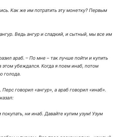
лись. Как же им потратить эту монетку? Первым
ангур. Ведь ангур и сладкий, и сытный, мы все им
зразил араб. – По мне – так лучше пойти и купить
в этом убеждался. Когда я поем инаб, потом
ю голода.
 Перс говорил «ангур», а араб говорил «инаб».
казал:
м покупать, ни инаб. Давайте купим узум! Узум