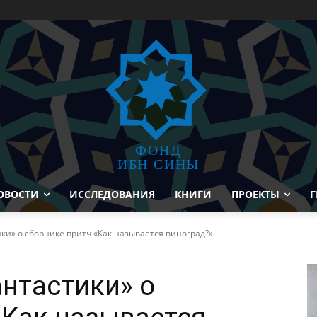
ФОНД
ИБН СИНЫ
ОВОСТИ
ИССЛЕДОВАНИЯ
КНИГИ
ПРОЕКТЫ
Г
ки» о сборнике притч «Как называется виноград?»
нтастики» о