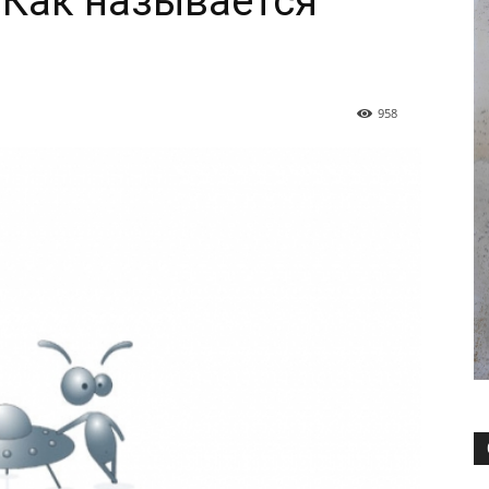
«Как называется
958