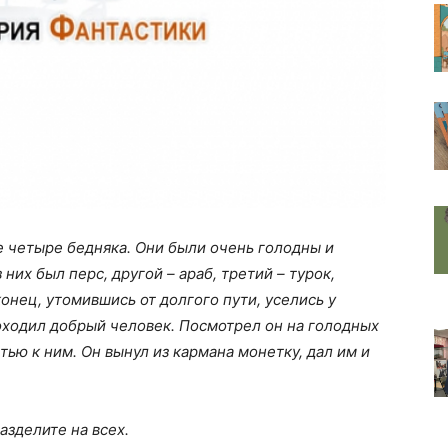
ге четыре бедняка. Они были очень голодны и
 них был перс, другой – араб, третий – турок,
онец, утомившись от долгого пути, уселись у
роходил добрый человек. Посмотрел он на голодных
тью к ним. Он вынул из кармана монетку, дал им и
азделите на всех.