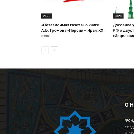
2025
2024
«Независимая газета» о книге
Духовное 
А.Б. Громова «Персия – Иран: ХХ
РФ о двух
век»
«Исцеление
О 
Фон
созд
и ст