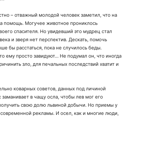
стно – отважный молодой человек заметил, что на
на помощь. Могучее животное прониклось
оего спасителя. Но увидевший это мудрец стал
века и зверя нет перспектив. Дескать, помочь
чше бы расстаться, пока не случилось беды.
то ему просто завидуют… Не подумал он, что иногда
ричинить зло, для печальных последствий хватит и
ельно коварных советов, данных под личиной
заманивает в чащу осла, чтобы лев мог его
 получить свою долю львиной добычи. Но приемы у
 современной рекламы. И осел, как и многие люди,