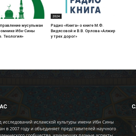
2024
управление мусульман
Радио «Книга» о книге М.Ф.
томнике Ибн-Сины
Видясовой и В.В. Орлова «Алжир
. Теология»
у трех дорог»
НАС
С
д исследований исламской культуры имени Ибн Сины
ан в 2007 году и объединяет представителей научного
уденческого сообщества, изучающих разные аспекты