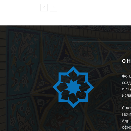
О 
Фон
созд
и ст
исла
Cвяз
Поч
Адре
офис