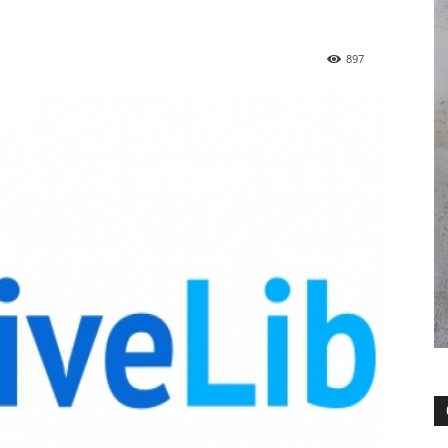
»
897