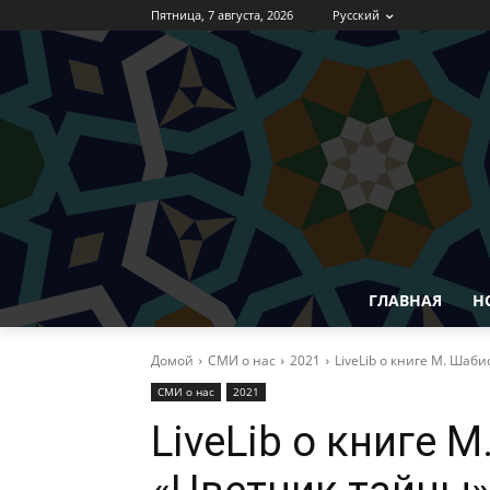
Пятница, 7 августа, 2026
Русский
ГЛАВНАЯ
Н
Домой
СМИ о нас
2021
LiveLib о книге М. Шаб
СМИ о нас
2021
LiveLib о книге 