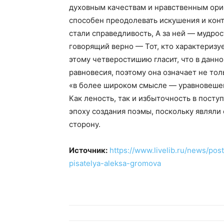
духовным качествам и нравственным ори
способен преодолевать искушения и конт
стали справедливость, А за ней — мудрос
говорящий верно — Тот, кто характеризу
этому четверостишию гласит, что в данн
равновесия, поэтому она означает не тол
«в более широком смысле — уравновешенн
Как леность, так и избыточность в посту
эпоху создания поэмы, поскольку являли
сторону.
Источник:
https://www.livelib.ru/news/pos
pisatelya-aleksa-gromova