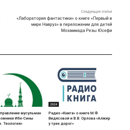
Следующая статья
н
«Лаборатория фантастики» о книге «Первый в
мире Навруз» в переложении для детей
Мохаммада Резы Юсефи
2024
управление мусульман
Радио «Книга» о книге М.Ф.
томнике Ибн-Сины
Видясовой и В.В. Орлова «Алжир
. Теология»
у трех дорог»