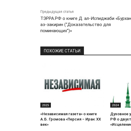
Предыдущая статья
ТЭРРА.РФ о книге Д. ал-Испиджаби «Бурха
аз-закирин (“Доказательство для
поминающих”)»
ПОХОЖИЕ СТАТЬИ
2025
2024
«Независимая газета» о книге
Духовное 
А.Б. Громова «Персия – Иран: ХХ
РФ о двух
век»
«Исцеление