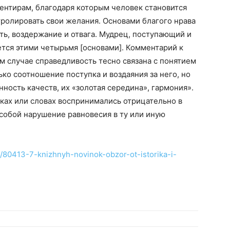
ентирам, благодаря которым человек становится
ролировать свои желания. Основами благого нрава
ть, воздержание и отвага. Мудрец, поступающий и
ется этими четырьмя [основами]. Комментарий к
ом случае справедливость тесно связана с понятием
ько соотношение поступка и воздаяния за него, но
ость качеств, их «золотая середина», гармония».
пках или словах воспринимались отрицательно в
 собой нарушение равновесия в ту или иную
t/80413-7-knizhnyh-novinok-obzor-ot-istorika-i-