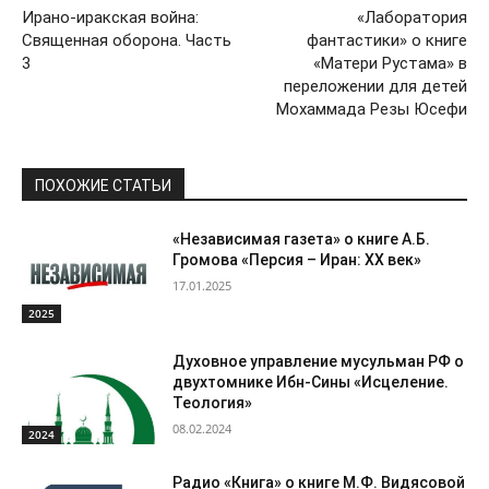
Ирано-иракская война:
«Лаборатория
Священная оборона. Часть
фантастики» о книге
3
«Матери Рустама» в
переложении для детей
Мохаммада Резы Юсефи
ПОХОЖИЕ СТАТЬИ
«Независимая газета» о книге А.Б.
Громова «Персия – Иран: ХХ век»
17.01.2025
2025
Духовное управление мусульман РФ о
двухтомнике Ибн-Сины «Исцеление.
Теология»
08.02.2024
2024
Радио «Книга» о книге М.Ф. Видясовой