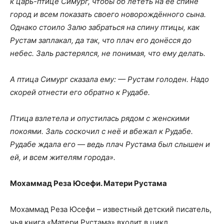
к царь-птице Симург, чтобы об лететь на её спине
город и всем показать своего новорождённого сына.
Однако стоило Залю забраться на спину птицы, как
Рустам заплакал, да так, что плач его донёсся до
небес. Заль растерялся, не понимая, что ему делать.
А птица Симург сказала ему: — Рустам голоден. Надо
скорей отнести его обратно к Рудабе.
Птица взлетела и опустилась рядом с женскими
покоями. Заль соскочил с неё и вбежал к Рудабе.
Рудабе ждала его — ведь плач Рустама был слышен и
ей, и всем жителям города».
Мохаммад Реза Юсефи. Матери Рустама
Мохаммад Реза Юсефи – известный детский писатель,
чья книга «Матери Рустама» входит в цикл