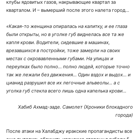
клубы ядовитых газов, накрывающие квартал за
кварталом. И – вымерший после этого налета город…
«Какая-то женщина опиралась на калитку, и ее глаза
были открыты, но в уголке губ виднелась все та же
капля крови. Водители, сидевшие в машинах,
врезавшихся в постройки, тоже замерли на своих
местах с окровавленными губами. На улицах и
переулках было полно… полно людей, которые точно
так же лежали без движения… Один вздох и выдох… и
цианид разрушил все их легочные альвеолы… а с
уголка губ стекла всего лишь одна капелька крови…
Хабиб Ахмад-заде. Самолет (Хроники блокадного
города)
После атаки на Халабджу иракские пропагандисты все