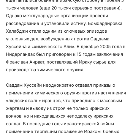
еще пытались обвинить иранскую сторону в гибели 5
тысяч человек (еще 20 тысяч серьезно пострадали).
Однако международные организации провели
расследование и установили истину. Бомбардировка
Халабджи стала одним из ключевых эпизодов
уголовных дел, возбужденных против Саддама
Хуссейна и «химического Али». В декабре 2005 года в
Нидерландах был приговорен к 15 годам заключения
Франс ван Анраат, поставлявший Ираку сырье для
производства химического оружия.
Саддам Хуссейн неоднократно отдавал приказы о
применении химического оружия против наступления
«людских волн» иранцев, что приводило к массовым
жертвам и выводу из строя не только иранских
воинов, но и находившихся неподалеку иракских
солдат. В последние годы ирано-иракской войны
применение терпящим поражение Ираком
боевых