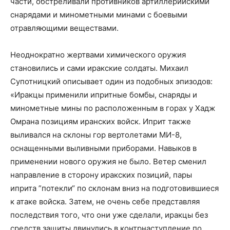
части, обстреливали противников артиллерийскими
снарядами и минометными минами с боевыми
отравляющими веществами.
Неоднократно жертвами химического оружия
становились и сами иракские солдаты. Михаил
Супотницкий описывает один из подобных эпизодов:
«Иракцы применили ипритные бомбы, снаряды и
минометные мины по расположенным в горах у Хадж
Омрана позициям иранских войск. Иприт также
выливался на склоны гор вертолетами МИ-8,
оснащенными выливными приборами. Навыков в
применении нового оружия не было. Ветер сменил
направление в сторону иракских позиций, пары
иприта ”потекли“ по склонам вниз на подготовившиеся
к атаке войска. Затем, не очень себе представляя
последствия того, что они уже сделали, иракцы без
средств защиты двинулись в контрнаступление по