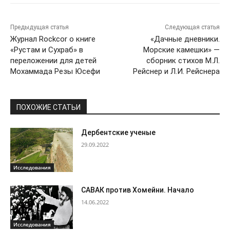
Предыдущая статья
Следующая статья
Журнал Rockcor о книге
«Дачные дневники.
«Рустам и Сухраб» в
Морские камешки» —
переложении для детей
сборник стихов М.Л.
Мохаммада Резы Юсефи
Рейснер и Л.И. Рейснера
ПОХОЖИЕ СТАТЬИ
Дербентские ученые
29.09.2022
Исследования
САВАК против Хомейни. Начало
14.06.2022
Исследования