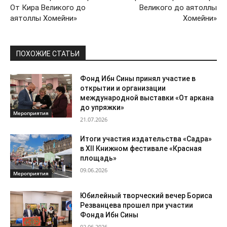
От Кира Великого до
Великого до аятоллы
аятоллы Хомейни»
Хомейни»
ПОХОЖИЕ СТАТЬИ
Фонд Ибн Сины принял участие в
открытии и организации
международной выставки «От аркана
до упряжки»
Мероприятия
21.07.2026
Итоги участия издательства «Садра»
в XII Книжном фестивале «Красная
площадь»
09.06.2026
Мероприятия
Юбилейный творческий вечер Бориса
Резванцева прошел при участии
Фонда Ибн Сины
02.06.2026