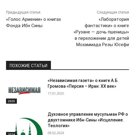
Предыдущая статья
Следующая статья
«Голос Армении» о книгах
«Лаборатория
Фонда Ибн Сины
фантастики» о книге
«Рузане — дочь пшеницы»
в переложении для детей
Мохаммада Резы Юсефи
ПОХОЖИЕ СТАТЬИ
«Независимая газета» о книге А.Б.
Громова «Персия – Иран: ХХ век»
17.01.2025
2025
Духовное управление мусульман РФ о
двухтомнике Ибн-Сины «Исцеление.
Теология»
08.02.2024
2024