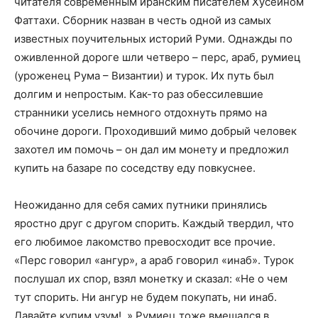
читателя современным иранским писателем Хусейном
Фаттахи. Сборник назван в честь одной из самых
известных поучительных историй Руми. Однажды по
оживленной дороге шли четверо – перс, араб, румиец
(уроженец Рума – Византии) и турок. Их путь был
долгим и непростым. Как-то раз обессилевшие
странники уселись немного отдохнуть прямо на
обочине дороги. Проходивший мимо добрый человек
захотел им помочь – он дал им монету и предложил
купить на базаре по соседству еду повкуснее.
Неожиданно для себя самих путники принялись
яростно друг с другом спорить. Каждый твердил, что
его любимое лакомство превосходит все прочие.
«Перс говорил «ангур», а араб говорил «инаб». Турок
послушал их спор, взял монетку и сказал: «Не о чем
тут спорить. Ни ангур не будем покупать, ни инаб.
Давайте купим узум!..» Румиец тоже вмешался в