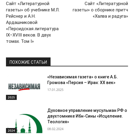
Сайт «Литературной
Сайт «Литературной
газеты» об учебнике М.Л.
газеты» о сборнике притч
Рейснер и А.Н.
«Халва и радуга»
Ардашниковой
«Персидская литература
IX–XVIII веков. В двух
томах. Том I»
ПОХОЖИЕ СТАТЬИ
«Независимая газета» о книге А.Б.
Громова «Персия – Иран: ХХ век»
17.01.2025
2025
Духовное управление мусульман РФ о
двухтомнике Ибн-Сины «Исцеление.
Теология»
08.02.2024
2024