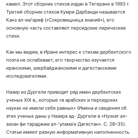
камел. Этот сборник стихов издан в Тегеране в 1993 г.
Третий сборник стихов Кумри Дарбанди называется
Канз ал-маʻариф («Сокровищница знаний»), его
основную часть составляют персидские лирические
стихи.
Как мы видим, в Иране интерес к стихам дербентского
поэта не ослабевает, его творчество изучается
иранскими, азербайджанскими и дагестанскими
исследователями.
Назир из Дургели приводит ряд имен дербентских
ученых XIX в., которые «в арабских и персидских
науках не имели себе равных» (Имена и сведения об
этих ученых даны у Назира ад- Дургели в «Нузхат ал-
азхан фи тараджим ал-ʻулама’и Дагистан». С. 28–35).
Статьи имеют разную информативную наполненность.