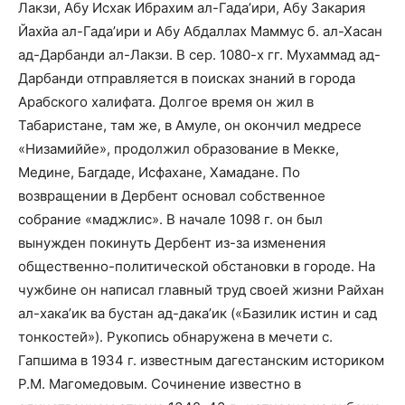
Лакзи, Абу Исхак Ибрахим ал-Гада’ири, Абу Закария
Йахйа ал-Гада’ири и Абу Абдаллах Маммус б. ал-Хасан
ад-Дарбанди ал-Лакзи. В сер. 1080-х гг. Мухаммад ад-
Дарбанди отправляется в поисках знаний в города
Арабского халифата. Долгое время он жил в
Табаристане, там же, в Амуле, он окончил медресе
«Низамиййе», продолжил образование в Мекке,
Медине, Багдаде, Исфахане, Хамадане. По
возвращении в Дербент основал собственное
собрание «маджлис». В начале 1098 г. он был
вынужден покинуть Дербент из-за изменения
общественно-политической обстановки в городе. На
чужбине он написал главный труд своей жизни Райхан
ал-хака’ик ва бустан ад-дака’ик («Базилик истин и сад
тонкостей»). Рукопись обнаружена в мечети с.
Гапшима в 1934 г. известным дагестанским историком
Р.М. Магомедовым. Сочинение известно в