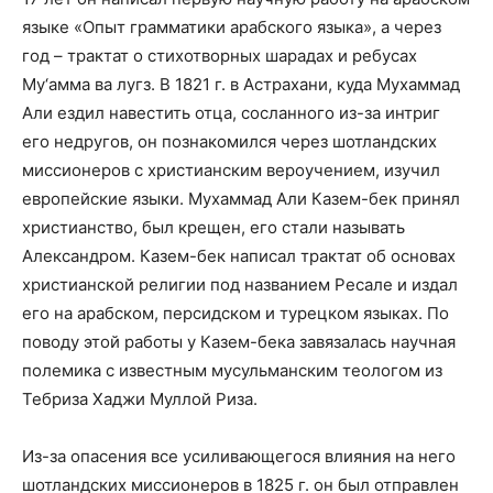
языке «Опыт грамматики арабского языка», а через
год – трактат о стихотворных шарадах и ребусах
Му‘амма ва лугз. В 1821 г. в Астрахани, куда Мухаммад
Али ездил навестить отца, сосланного из-за интриг
его недругов, он познакомился через шотландских
миссионеров с христианским вероучением, изучил
европейские языки. Мухаммад Али Казем-бек принял
христианство, был крещен, его стали называть
Александром. Казем-бек написал трактат об основах
христианской религии под названием Ресале и издал
его на арабском, персидском и турецком языках. По
поводу этой работы у Казем-бека завязалась научная
полемика с известным мусульманским теологом из
Тебриза Хаджи Муллой Риза.
Из-за опасения все усиливающегося влияния на него
шотландских миссионеров в 1825 г. он был отправлен