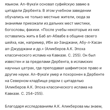
языком. Ал-Фука’и основал суфийскую завию в
цитадели Дербента. В этом учебном заведении
обучались не только местные жители, сюда за
знаниями приезжали из дальних мест мистики,
богословы, факихи. «После учебы некоторые из них
оставались жить в Баб ал-Абвабе в общине своего
шейха, как, например, Ибн аз-Занджани, Абу-л-Хасан
ал-Джурджани и др.» (Аликберов А.К. Эпоха
классического ислама на Кавказе. С. 255). Он был
известен и за пределами Дербента, в исламских
научных цетрах, где преподавал шафиитское право и
другие науки. Ал-Фука’и умер и похоронен в Дербенте
на Северном кладбище рядом с цитаделью
(Аликберов А.К. Эпоха классического ислама на
Кавказе. С. 254–255).
Благодаря исследованиям А.К. Аликберова мы знаем,