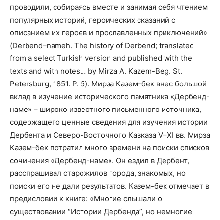
проводили, собираясь вместе и занимая себя чтением
популярных историй, героических сказаний с
описанием их героев и прославленных приключений»
(
Derbend
–
nameh
.
The history of Derbend; translated
from a select Turkish version and published with the
texts and with notes… by Mirza A. Kazem-Beg. St.
Petersburg, 1851. P. 5
). Мирза Казем-бек внес большой
вклад в изучение исторического памятника «Дербенд-
наме» – широко известного письменного источника,
содержащего ценные сведения для изучения истории
Дербента и Северо-Восточного Кавказа V–XI вв. Мирза
Казем-бек потратил много времени на поиски списков
сочинения «Дербенд-наме». Он ездил в Дербент,
расспрашивал старожилов города, знакомых, но
поиски его не дали результатов. Казем-бек отмечает в
предисловии к книге: «Многие слышали о
существовании “Истории Дербенда”, но немногие