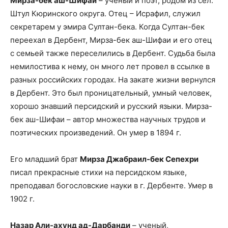
Мирза-бек аш-Шифаи
– ученый и поэт, родом из сел.
Штул Кюринского округа. Отец – Исрафил, служил
секретарем у эмира Султан-бека. Когда Султан-бек
переехал в Дербент, Мирза-бек аш-Шифаи и его отец
с семьей также переселились в Дербент. Судьба была
немилостива к нему, он много лет провел в ссылке в
разных российских городах. На закате жизни вернулся
в Дербент. Это был проницательный, умный человек,
хорошо знавший персидский и русский языки. Мирза-
бек аш-Шифаи – автор множества научных трудов и
поэтических произведений. Он умер в 1894 г.
Его младший брат
Мирза Джабраил-бек Сепехри
писал прекрасные стихи на персидском языке,
преподавал богословские науки в г. Дербенте. Умер в
1902 г.
Назар Али-ахунд ад-Дарбанди
– ученый,