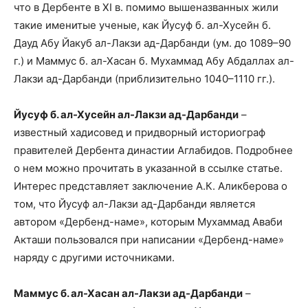
что в Дербенте в ХI в. помимо вышеназванных жили
такие именитые ученые, как Йусуф б. ал-Хусейн б.
Дауд Абу Йакуб ал-Лакзи ад-Дарбанди (ум. до 1089–90
г.) и Маммус б. ал-Хасан б. Мухаммад Абу Абдаллах ал-
Лакзи ад-Дарбанди (приблизительно 1040–1110 гг.).
Йусуф б. ал-Хусейн ал-Лакзи ад-Дарбанди
–
известный хадисовед и придворный историограф
правителей Дербента династии Аглабидов. Подробнее
о нем можно прочитать в указанной в ссылке статье.
Интерес представляет заключение А.К. Аликберова о
том, что Йусуф ал-Лакзи ад-Дарбанди является
автором «Дербенд-наме», которым Мухаммад Аваби
Акташи пользовался при написании «Дербенд-наме»
наряду с другими источниками.
Маммус б. ал-Хасан ал-Лакзи ад-Дарбанди
–