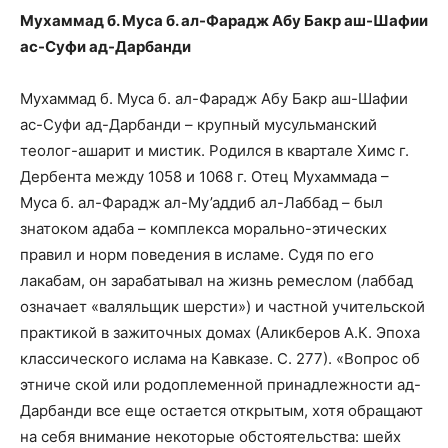
Мухаммад б. Муса б. ал-Фарадж Абу Бакр аш-Шафии
ас-Суфи ад-Дарбанди
Мухаммад б. Муса б. ал-Фарадж Абу Бакр аш-Шафии
ас-Суфи ад-Дарбанди – крупный мусульманский
теолог-ашарит и мистик. Родился в квартале Химс г.
Дербента между 1058 и 1068 г. Отец Мухаммада –
Муса б. ал-Фарадж ал-Му’аддиб ал-Лаббад – был
знатоком адаба – комплекса морально-этических
правил и норм поведения в исламе. Судя по его
лакабам, он зарабатывал на жизнь ремеслом (лаббад
означает «валяльщик шерсти») и частной учительской
практикой в зажиточных домах (Аликберов А.К. Эпоха
классического ислама на Кавказе. С. 277). «Вопрос об
этниче
ской или родоплеменной принадлежности ад-
Дарбанди все еще остается открытым, хотя обращают
на себя внимание некоторые обстоятельства: шейх