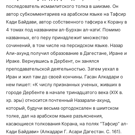
последователь исмаилитского толка в шиизме. Он
автор субкомментариев на арабском языке на Тафсир
Кади Байдави, автор собственного тафсира к Корану в
4 томах под названием ал-Бурхан ал-кати‘. Помимо
названных, его перу принадлежит множество
сочинений, в том числе на персидском языке. Назар
Али-ахунд получил образование в Дагестане, Иране и
Ираке. Вернувшись в Дербент, он занялся
преподавательской деятельностью. Затем уехал в
Иран и жил там до своей кончины. Гасан Алкадари о
нем пишет: «К числу признанных ученых, живших в
городе Дербенте в начале тринадцатого века (XIX в.
хр. эры) относится почтенный Назарали-ахунд,
который, будучи весьма ортодоксален в шиитском
толке, дал на арабском языке разъяснения,
касающиеся толкования Корана, на полях “Тафсир” ал-
Кади Байдави» (Алкадари Г. Асари Дагестан. С. 161).