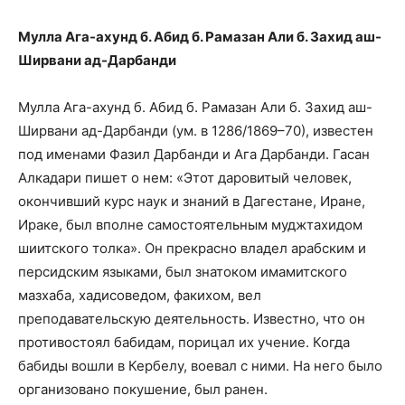
Мулла Ага-ахунд б. Абид б. Рамазан Али б. Захид аш-
Ширвани ад-Дарбанди
Мулла Ага-ахунд б. Абид б. Рамазан Али б. Захид аш-
Ширвани ад-Дарбанди (ум. в 1286/1869–70), известен
под именами Фазил Дарбанди и Ага Дарбанди. Гасан
Алкадари пишет о нем: «Этот даровитый человек,
окончивший курс наук и знаний в Дагестане, Иране,
Ираке, был вполне самостоятельным муджтахидом
шиитского толка». Он прекрасно владел арабским и
персидским языками, был знатоком имамитского
мазхаба, хадисоведом, факихом, вел
преподавательскую деятельность. Известно, что он
противостоял бабидам, порицал их учение. Когда
бабиды вошли в Кербелу, воевал с ними. На него было
организовано покушение, был ранен.