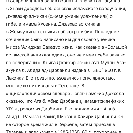
(«Сокровищница основ веры») и ʻАнавин ал-ʻадиллат
(«Знаки доводов») об основах исламского вероучения,
Джавахир ал-’икан («Жемчужины убеждения») о
гибели имама Хусейна, Джавхар ас-синаʻат
(«Жемчужина техники») об астролябии. Последнее
сочинение было написано им для своего ученика
Мирза ʻАлиджах Бахадур-хана. Как сказано в «Большой
исламской энциклопедии», оно не имеет себе равных
по содержанию. Книга Джавхар ас-синаʻат Муллы Ага-
ахунда б. Абида ад-Дарбанди издана в 1380/1960 г. в
Лакхнау. Его труды пользовались популярностью,
многие из них изданы в Тегеране. В
энциклопедическом словаре Логат-наме-йе Деххода
сказано, что Ага б. Абид Дарбанди, имамитский факих
XIX в., родом из Дербента. Его полное имя – Ага б.
Абид б. Рамазан Захид Ширвани Хайири Дарбанди. Он
некоторое время жил в Кербеле, затем приехал в
Тегеран и здесь умер в 1285/1868–69 г., похоронен в