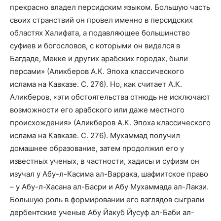
прекрасно владел персидским языком. Большую часть
своих странствий он провел именно в персидских
областях Халифата, а подавляющее большинство
суфиев и богословов, с которыми он виделся в
Багдаде, Мекке и других арабских городах, были
персами» (Аликберов А.К. Эпоха классического
ислама на Кавказе. С. 276). Но, как считает А.К.
Аликберов, «эти обстоятельства отнюдь не исключают
возможности его арабского или даже местного
происхождения» (Аликберов А.К. Эпоха классического
ислама на Кавказе. С. 276). Мухаммад получил
домашнее образование, затем продолжил его у
известных ученых, в частности, хадисы и суфизм он
изучал у Абу-л-Касима ал-Варрака, шафиитское право
– у Абу-л-Хасана ал-Басри и Абу Мухаммада ал-Лакзи.
Большую роль в формировании его взглядов сыграли
дербентские ученые Абу Йакуб Йусуф ал-Баби ал-