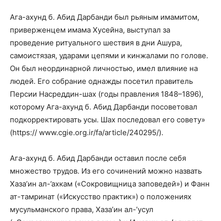
Ага-ахунд б. Абид Дарбанди был рьяным имамитом,
приверженцем имама Хусейна, выступал за
проведение ритуального шествия в дни Ашура,
самоистязая, ударами цепями и кинжалами по голове.
Он был неординарной личностью, имел влияние на
людей. Его собрание однажды посетил правитель
Персии Насреддин-шах (годы правления 1848–1896),
которому Ага-ахунд б. Абид Дарбанди посоветовал
подкорректировать усы. Шах последовал его совету»
(https:// www.cgie.org.ir/fa/article/240295/).
Ага-ахунд б. Абид Дарбанди оставил после себя
множество трудов. Из его сочинений можно назвать
Хаза’ин ал-’ахкам («Сокровищница заповедей») и Фанн
ат-тамринат («Искусство практик») о положениях
мусульманского права, Хаза’ин ал-’усул