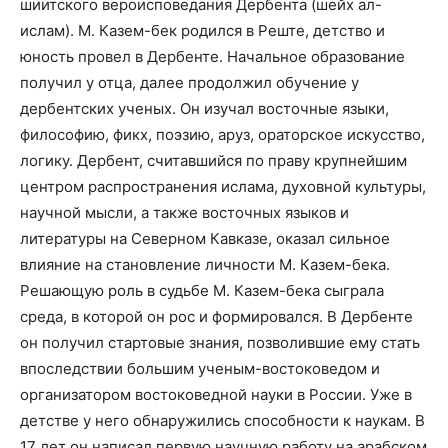
шиитского вероисповедания Дербента (шейх ал-
ислам). М. Казем-бек родился в Реште, детство и
юность провел в Дербенте. Начальное образование
получил у отца, далее продолжил обучение у
дербентских ученых. Он изучал восточные языки,
философию, фикх, поэзию, аруз, ораторское искусство,
логику. Дербент, считавшийся по праву крупнейшим
центром распространения ислама, духовной культуры,
научной мысли, а также восточных языков и
литературы на Северном Кавказе, оказал сильное
влияние на становление личности М. Казем-бека.
Решающую роль в судьбе М. Казем-бека сыграла
среда, в которой он рос и формировался. В Дербенте
он получил стартовые знания, позволившие ему стать
впоследствии большим ученым-востоковедом и
организатором востоковедной науки в России. Уже в
детстве у него обнаружились способности к наукам. В
17 лет он написал первую научную работу на арабском