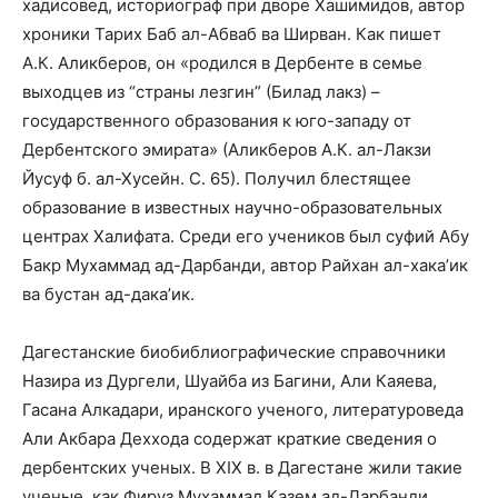
хадисовед, историограф при дворе Хашимидов, автор
хроники Тарих Баб ал-Абваб ва Ширван. Как пишет
А.К. Аликберов, он «родился в Дербенте в семье
выходцев из “страны лезгин” (Билад лакз) –
государственного образования к юго-западу от
Дербентского эмирата» (Аликберов А.К. ал-Лакзи
Йусуф б. ал-Хусейн. С. 65). Получил блестящее
образование в известных научно-образовательных
центрах Халифата. Среди его учеников был суфий Абу
Бакр Мухаммад ад-Дарбанди, автор Райхан ал-хака’ик
ва бустан ад-дака’ик.
Дагестанские биобиблиографические справочники
Назира из Дургели, Шуайба из Багини, Али Каяева,
Гасана Алкадари, иранского ученого, литературоведа
Али Акбара Деххода содержат краткие сведения о
дербентских ученых. В XIX в. в Дагестане жили такие
ученые, как Фируз Мухаммад Казем ад-Дарбанди,