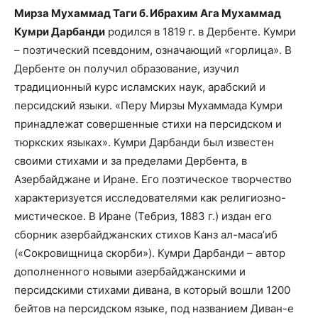
Мирза Мухаммад Таги б. Ибрахим Ага Мухаммад
Кумри Дарбанди
родился в 1819 г. в Дербенте. Кумри
– поэтический псевдоним, означающий «горлица». В
Дербенте он получил образование, изучил
традиционный курс исламских наук, арабский и
персидский языки. «Перу Мирзы Мухаммада Кумри
принадлежат совершенные стихи на персидcком и
тюркских языках». Кумри Дарбанди был известен
своими стихами и за пределами Дербента, в
Азербайджане и Иране. Его поэтическое творчество
характеризуется исследователями как религиозно-
мистическое. В Иране (Тебриз, 1883 г.) издан его
сборник азербайджанских стихов Канз ал-маса’иб
(«Сокровищница скорби»). Кумри Дарбанди – автор
дополненного новыми азербайджанскими и
персидскими стихами дивана, в который вошли 1200
бейтов на персидском языке, под названием Диван-е