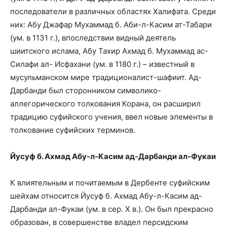
последователи в различных областях Халифата. Среди
них: Абу Джафар Мухаммад б. Аби-л-Касим ат-Табари
(ум. в 1131 г.), впоследствии видный деятель
шиитского ислама, Абу Тахир Ахмад б. Мухаммад ас-
Силафи ал- Исфахани (ум. в 1180 г.) – известный в
мусульманском мире традиционалист-шафиит. Ад-
Дарбанди был сторонником символико-
аллегорического толкования Корана, он расширил
традицию суфийского учения, ввел новые элементы в
толкование суфийских терминов.
Йусуф б. Ахмад Абу-л-Касим ад-Дарбанди ал-Фукаи
К влиятельным и почитаемым в Дербенте суфийским
шейхам относится Йусуф б. Ахмад Абу-л-Касим ад-
Дарбанди ал-Фукаи (ум. в сер. X в.). Он был прекрасно
образован, в совершенстве владел персидским