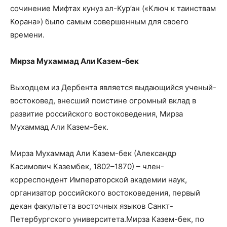
сочинение Мифтах кунуз ал-Кур’ан («Ключ к таинствам
Корана») было самым совершенным для своего
времени.
Мирза Мухаммад Али Казем-бек
Выходцем из Дербента является выдающийся ученый-
востоковед, внесший поистине огромный вклад в
развитие российского востоковедения, Мирза
Мухаммад Али Казем-бек.
Мирза Мухаммад Али Казем-бек (Александр
Касимович Казембек, 1802–1870) – член-
корреспондент Императорской академии наук,
организатор российского востоковедения, первый
декан факультета восточных языков Санкт-
Петербургского университета.Мирза Казем-бек, по