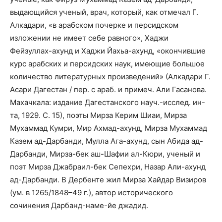
выдающийся ученый, врач, который, как отмечал Г.
Алкадари, «в арабском почерке и персидском
изложении не имеет себе равного», Хаджи
Фейзуллах-ахунд и Хаджи Йахьа-ахунд, «окончившие
курс арабских и персидских наук, имеющие большое
количество литературных произведений» (Алкадари Г.
Асари Дагестан / пер. с араб. и примеч. Али Гасанова.
Махачкала: издание Дагестанского науч.-исслед. ин-
та, 1929. С. 15), поэты Мирза Керим Шиаи, Мирза
Мухаммад Кумри, Мир Ахмад-ахунд, Мирза Мухаммад
Казем ад-Дарбанди, Мулла Ага-ахунд, сын Абида ад-
Дарбанди, Мирза-бек аш-Шафии ал-Кюри, ученый и
поэт Мирза Джабраил-бек Сепехри, Назар Али-ахунд
ад-Дарбанди. В Дербенте жил Мирза Хайдар Визиров
(ум. в 1265/1848–49 г.), автор исторического
сочинения Дарбанд-наме-йе джадид.