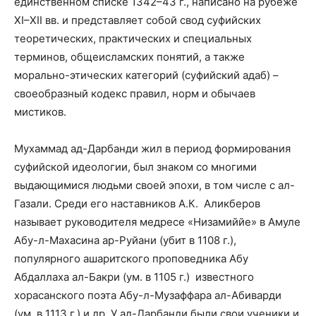
единственном списке 1342–43 г., написано на рубеже
XI–XII вв. и представляет собой свод суфийских
теоретических, практических и специальных
терминов, общеисламских понятий, а также
морально-этических категорий (суфийский адаб) –
своеобразный кодекс правил, норм и обычаев
мистиков.
Мухаммад ад-Дарбанди жил в период формирования
суфийской идеологии, был знаком со многими
выдающимися людьми своей эпохи, в том числе с ал-
Газали. Среди его наставников А.К.
Аликберов
называет руководителя медресе «Низамиййе» в Амуле
Абу-л-Махасина ар-Руйани (убит в 1108 г.),
популярного ашаритского проповедника Абу
Абдаллаха ал-Бакри (ум. в 1105 г.)
известного
хорасанского поэта Абу-л-Музаффара ал-Абиварди
(ум. в 1113 г.) и др. У ад-Дарбанди были свои ученики и