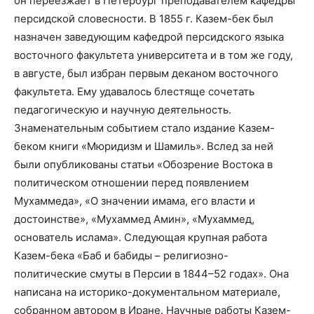
он переезжает в Петербург преподавателем кафедры
персидской словесности. В 1855 г. Казем-бек был
назначен заведующим кафедрой персидского языка
восточного факультета университета и в том же году,
в августе, был избран первым деканом восточного
факультета. Ему удавалось блестяще сочетать
педагогическую и научную деятельность.
Знаменательным событием стало издание Казем-
беком книги «Мюридизм и Шамиль». Вслед за ней
были опубликованы статьи «Обозрение Востока в
политическом отношении перед появлением
Мухаммеда», «О значении имама, его власти и
достоинстве», «Мухаммед Амин», «Мухаммед,
основатель ислама». Следующая крупная работа
Казем-бека «Баб и бабиды – религиозно-
политические смуты в Персии в 1844–52 годах». Она
написана на историко-документальном материале,
собранном автором в Иране. Научные работы Казем-