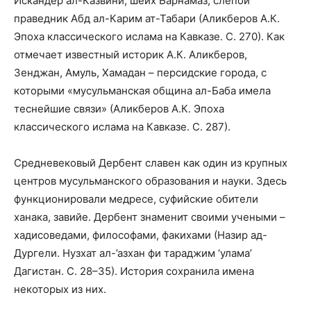
Искандер ал-Казвини, шейх Барнамаз, слепой
праведник Абд ал-Карим ат-Табари (Аликберов А.К.
Эпоха классического ислама на Кавказе. С. 270). Как
отмечает известный историк А.К. Аликберов,
Зенджан, Амуль, Хамадан – персидские города, с
которыми «мусульманская община ал-Баба имела
теснейшие связи» (Аликберов А.К. Эпоха
классического ислама на Кавказе. С. 287).
Средневековый Дербент славен как один из крупных
центров мусульманского образования и науки. Здесь
функционировали медресе, суфийские обители
ханака, завийе. Дербент знаменит своими учеными –
хадисоведами, философами, факихами (Назир ад-
Дургели. Нузхат ал-’азхан фи тараджим ‘улама’
Дагистан. С. 28–35). История сохранила имена
некоторых из них.