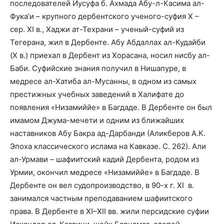
последователей Йусуфа б. Ахмада Абу-л-Касима ал-
Фука’и – крупного дербентского ученого-суфия X –
сер. ХI в., Хаджи ат-Техрани – ученый-суфий из
Тегерана, жил в Дербенте. Абу Абдаллах ал-Кудайби
(X в.) приехал в Дербент из Хорасана, носил нисбу ал-
Баби. Суфийские знания получил в Нишапуре, в
медресе ал-Хатиба ал-Мусанны, в одном из самых
престижных учебных заведений в Халифате до
появления «Низамиййе» в Багдаде. В Дербенте он был
имамом Джума-мечети и одним из ближайших
наставников Абу Бакра ад-Дарбанди (Аликберов А.К.
Эпоха классического ислама на Кавказе. С. 262). Али
ал-Урмави – шафиитский кадий Дербента, родом из
Урмии, окончил медресе «Низамиййе» в Багдаде. В
Дербенте он вел судопроизводство, в 90-х г. XI
в.
занимался частным преподаванием шафиитского
права. В Дербенте в XI–XII вв. жили персидские суфии