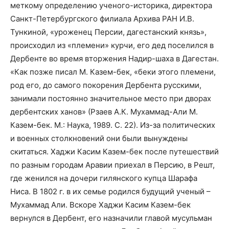
меткому определению ученого-историка, директора
Санкт-Петербургского филиала Архива РАН И.В.
Тункиной, «уроженец Персии, дагестанский князь»,
происходил из «племени» курчи, его дед поселился в
Дербенте во время вторжения Надир-шаха в Дагестан.
«Как позже писал М. Казем-бек, «беки этого племени,
род его, до самого покорения Дербента русскими,
занимали постоянно значительное место при дворах
дербентских ханов» (Рзаев А.К. Мухаммад-Али М.
Казем-бек. М.: Наука, 1989. С. 22). Из-за политических
и военных столкновений они были вынуждены
скитаться. Хаджи Касим Казем-бек после путешествий
по разным городам Аравии приехал в Персию, в Решт,
где женился на дочери гилянского купца Шарафа
Ниса. В 1802 г. в их семье родился будущий ученый –
Мухаммад Али. Вскоре Хаджи Касим Казем-бек
вернулся в Дербент, его назначили главой мусульман