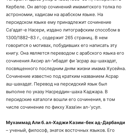
Кербеле. Он автор сочинений имамитского толка по
астрономии, хадисам на арабском языке. На
персидском языке ему принадлежит сочинение
Саʻадат-е Насери, издано литографским способом в
1300/1882–83 г., содержит 265 страниц. В нем
говорится о мотивах, побудивших его написать эту
книгу. Она является переводом с арабского языка его
сочинения Аксир ал-ʻибадат фи ’асрар аш-шахадат,
посвященного последним дням жизни имама Хусейна.
Сочинение известно под кратким названием Асрар
аш-шахадат. Перевод на персидский язык был
выполне по указу Насреддин-шаха Каджара. В
персидские каталоги вошли его сочинения, в том
числе сочинение по фикху Хаза’ин ал-’усул.
Мухаммад Али б. ал-Хаджи Казим-бек ад-Дарбанди
– ученый, философ, знаток восточных языков. Его