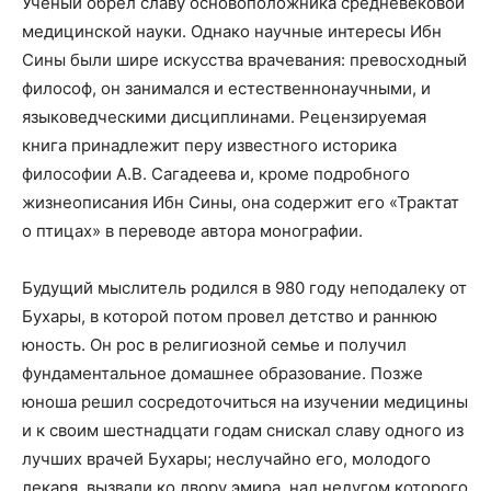
Ученый обрел славу основоположника средневековой
медицинской науки. Однако научные интересы Ибн
Сины были шире искусства врачевания: превосходный
философ, он занимался и естественнонаучными, и
языковедческими дисциплинами. Рецензируемая
книга принадлежит перу известного историка
философии А.В. Сагадеева и, кроме подробного
жизнеописания Ибн Сины, она содержит его «Трактат
о птицах» в переводе автора монографии.
Будущий мыслитель родился в 980 году неподалеку от
Бухары, в которой потом провел детство и раннюю
юность. Он рос в религиозной семье и получил
фундаментальное домашнее образование. Позже
юноша решил сосредоточиться на изучении медицины
и к своим шестнадцати годам снискал славу одного из
лучших врачей Бухары; неслучайно его, молодого
лекаря, вызвали ко двору эмира, над недугом которого