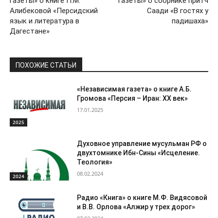
газеты» о книге П.М.
газеты» о сборнике притч
Алибековой «Персидский
Саади «В гостях у
язык и литература в
падишаха»
Дагестане»
ПОХОЖИЕ СТАТЬИ
«Независимая газета» о книге А.Б.
Громова «Персия – Иран: ХХ век»
17.01.2025
2025
Духовное управление мусульман РФ о
двухтомнике Ибн-Сины «Исцеление.
Теология»
08.02.2024
2024
Радио «Книга» о книге М.Ф. Видясовой
и В.В. Орлова «Алжир у трех дорог»