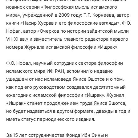
новинок серии «Философская мысль исламского
мира», учрежденной в 2009 году: Т.Г. Корнеева, автор
книги «Насир Хусрав и его философские взгляды», Ф.О.
Нофал, автор «Очерков по истории зайдитской мысли
VII–XI вв.» и заместитель главного редактора первого
номера Журнала исламской философии «Ишрак».
Ф.О. Нофал, научный сотрудник сектора философии
исламского мира ИФ РАН, вспомнил о недавно
ушедшем от нас исламоведе Янисе Эшотсе и о том,
как под его руководством создавался десятитомный
ежегодник исламской философии «Ишрак». Журнал
«Ишрак» станет продолжением труда Яниса Эшотса,
но будет издаваться в другом формате, дважды в год и
иметь статус периодического издания.
За 15 лет сотрудничества Фонда Ибн Сины и