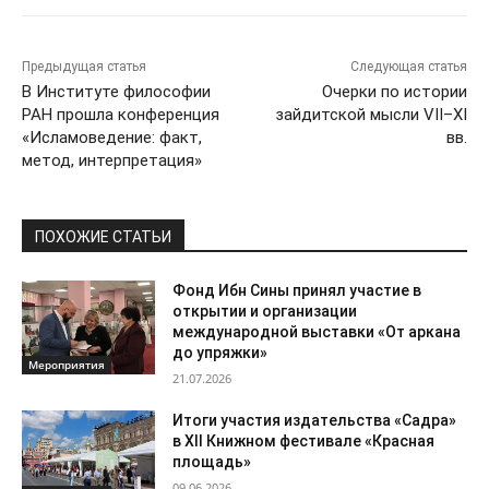
Предыдущая статья
Следующая статья
В Институте философии
Очерки по истории
РАН прошла конференция
зайдитской мысли VII–XI
«Исламоведение: факт,
вв.
метод, интерпретация»
ПОХОЖИЕ СТАТЬИ
Фонд Ибн Сины принял участие в
открытии и организации
международной выставки «От аркана
до упряжки»
Мероприятия
21.07.2026
Итоги участия издательства «Садра»
в XII Книжном фестивале «Красная
площадь»
09.06.2026