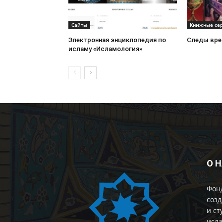
Сайты
Книжные се
Электронная энциклопедия по
Следы вре
исламу «Исламология»
О 
Фон
созд
и ст
исла