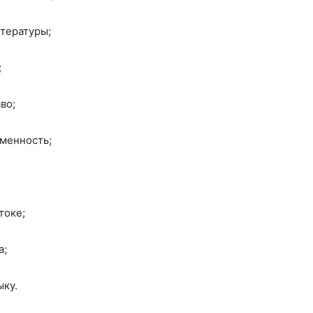
итературы;
;
во;
еменность;
токе;
а;
ыку.