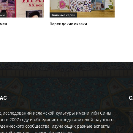
рии
Книжные серии
мен
Персидские сказки
НАС
С
д исследований исламской культуры имени Ибн Сины
ан в 2007 году и объединяет представителей научного
уденческого сообщества, изучающих разные аспекты
мской культуры, науки, философии.