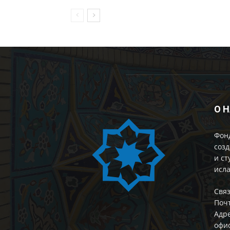
О 
Фон
созд
и ст
исла
Cвяз
Поч
Адре
офис