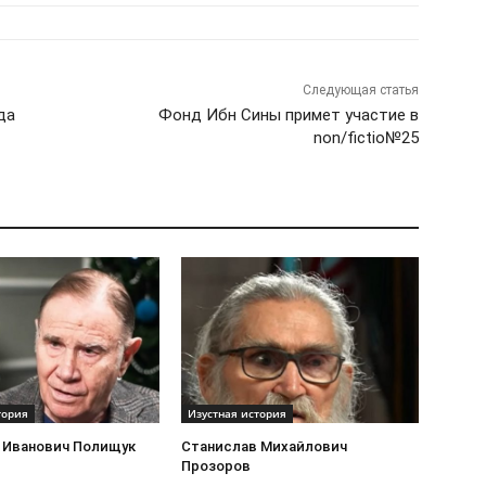
Следующая статья
да
Фонд Ибн Сины примет участие в
non/fictio№25
тория
Изустная история
 Иванович Полищук
Станислав Михайлович
Прозоров