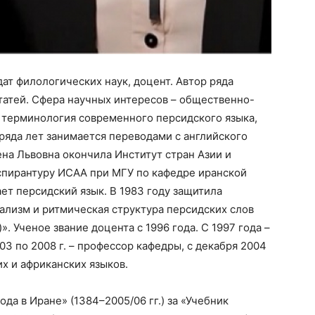
дат филологических наук, доцент. Автор ряда
татей. Сфера научных интересов – общественно-
 терминология современного персидского языка,
ряда лет занимается переводами с английского
ена Львовна окончила Институт стран Азии и
аспирантуру ИСАА при МГУ по кафедре иранской
ет персидский язык. В 1983 году защитила
ализм и ритмическая структура персидских слов
. Ученое звание доцента с 1996 года. С 1997 года –
3 по 2008 г. – профессор кафедры, с декабря 2004
х и африканских языков.
а в Иране» (1384–2005/06 гг.) за «Учебник