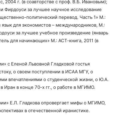
, 2004 г. (в соавторстве с проф. В.Б. Ивановым);
ни Фирдоуси за лучшее научное исследование
бщественно-политический перевод. Часть 1» М.:
й язык для экономистов
–
международников, М.:
рдоуси за лучшее учебное произведение (январь
тель для начинающих» М.: АСТ-книга, 2011 (в
ии» с Еленой Львовной Гладковой гостья
стоку, о своем поступлении в ИСАА МГУ, о
ими впечатлениями о студенческой жизни, о Ю.А.
в Иран в конце 70-х гг., о работе в МГИМО.
рии» Е.Л. Гладкова опровергает мифы о МГИМО,
рспективах в отечественной иранистике.