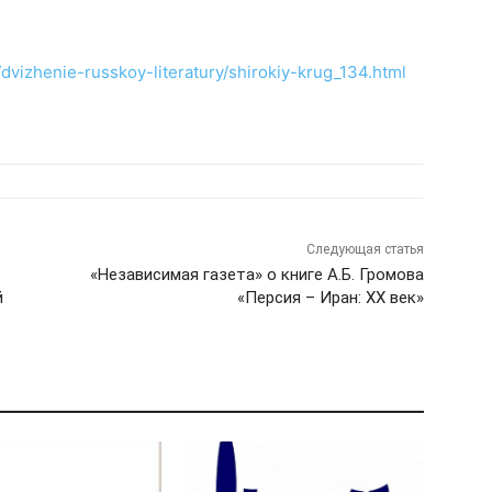
/dvizhenie-russkoy-literatury/shirokiy-krug_134.html
Следующая статья
«Независимая газета» о книге А.Б. Громова
й
«Персия – Иран: ХХ век»