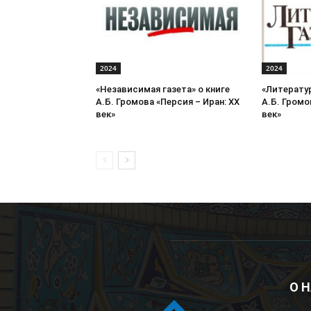
2024
2024
«Независимая газета» о книге
«Литератур
А.Б. Громова «Персия – Иран: ХХ
А.Б. Громо
век»
век»
О 