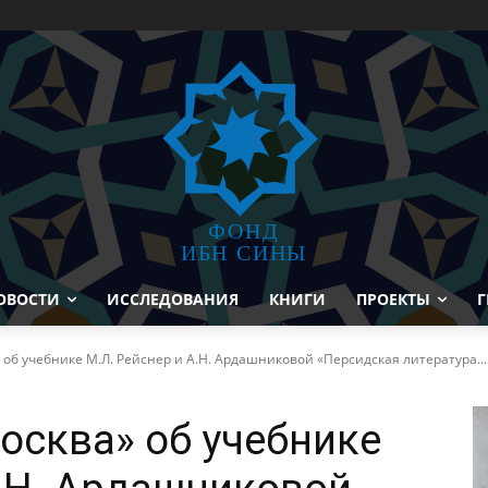
ФОНД
ИБН СИНЫ
ОВОСТИ
ИССЛЕДОВАНИЯ
КНИГИ
ПРОЕКТЫ
Г
об учебнике М.Л. Рейснер и А.Н. Ардашниковой «Персидская литература...
осква» об учебнике