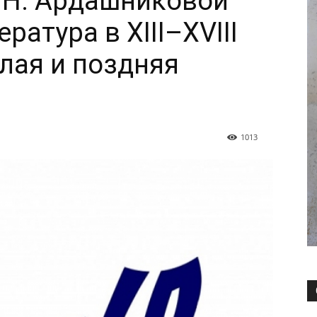
А.Н. Ардашниковой
ратура в XIII–XVIII
елая и поздняя
1013