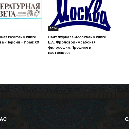
2024
ная газета» о книге
Сайт журнала «Москва» о книге
ва «Персия – Иран: ХХ
Е.А. Фроловой «Арабская
философия: Прошлое и
настоящее»
НАС
С