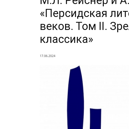
М.Л. Рейснер и 
«Персидская лите
веков. Том II. Зр
классика»
17.06.2024