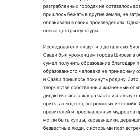
разграбленных городах не оставалось во
пришлось бежать в другие земли, не зат
оплакивали в своих произведениях. Одна
новые центры культуры.
Исследователи пишут и о деталях их биог
Саади был уроженцем города Шираза в об
сумел получить образование благодаря п
образованного человека не принес ему 
и Саади пришлось покинуть родину. Зато 
творчестве собственный жизненный опыт.
дидактического жанра часто использует 
притч, анекдотов, остроумных историй». 
правителей и прославленных мудрецов п
могли быть купцы, караванщики, дервиши
безвестные люди, с которыми поэт встр