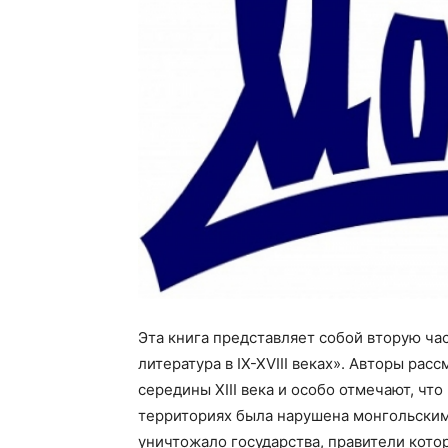
Эта книга представляет собой вторую ча
литература в IX-XVIII веках». Авторы ра
середины XIII века и особо отмечают, что
территориях была нарушена монгольски
уничтожало государства, правители кото