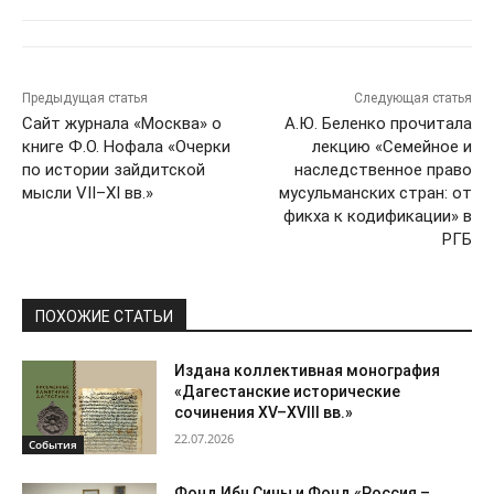
Предыдущая статья
Следующая статья
Сайт журнала «Москва» о
А.Ю. Беленко прочитала
книге Ф.О. Нофала «Очерки
лекцию «Семейное и
по истории зайдитской
наследственное право
мысли VII–XI вв.»
мусульманских стран: от
фикха к кодификации» в
РГБ
ПОХОЖИЕ СТАТЬИ
Издана коллективная монография
«Дагестанские исторические
сочинения XV–XVIII вв.»
22.07.2026
События
Фонд Ибн Сины и Фонд «Россия –