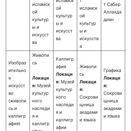
исламск
т
исламск
т Сабер
ой
исламск
ой
Аллахда
культур
ой
культур
диан
ы и
культур
ы и
искусст
ы и
искусст
ва
искусств
ва
а
Живопи
Каллигр
Изобраз
сь
афия
Живопи
ительно
Графика
Локаци
сь
е
Локаци
Локаци
я:
Музей
Локаци
искусст
я:
Музей
я:
культур
я:
во
культур
Сокрови
ного
Сокрови
(живопи
ного
щница
наследи
щница
сь и
наследи
академи
я и
академи
каллигр
я и
и языка
каллигр
и языка
афия)
каллигр
афии