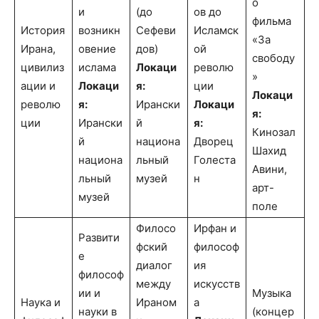
о
и
(до
ов до
фильма
История
возникн
Сефеви
Исламск
«За
Ирана,
овение
дов)
ой
свободу
цивилиз
ислама
Локаци
револю
»
ации и
Локаци
я:
ции
Локаци
револю
я:
Ирански
Локаци
я:
ции
Ирански
й
я:
Кинозал
й
национа
Дворец
Шахид
национа
льный
Голеста
Авини,
льный
музей
н
арт-
музей
поле
Филосо
Ирфан и
Развити
фский
философ
е
диалог
ия
философ
между
искусств
ии и
Музыка
Наука и
Ираном
а
науки в
(концер