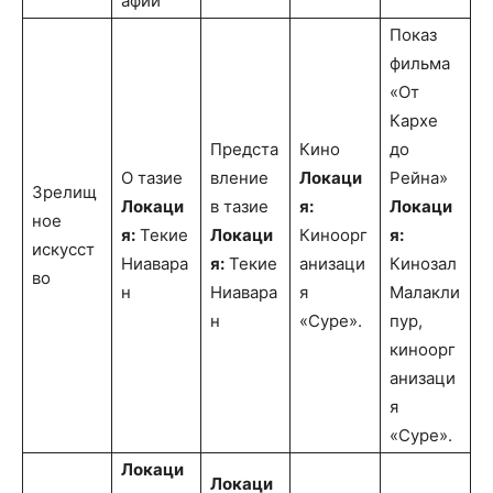
афии
Показ
фильма
«От
Кархе
Предста
Кино
до
О тазие
вление
Локаци
Рейна»
Зрелищ
Локаци
в тазие
я:
Локаци
ное
я:
Текие
Локаци
Киноорг
я:
искусст
Ниавара
я:
Текие
анизаци
Кинозал
во
н
Ниавара
я
Малакли
н
«Суре».
пур,
киноорг
анизаци
я
«Суре».
Локаци
Локаци