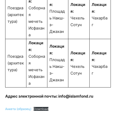
я:
я:
Локаци
Локаци
Поездка
Соборна
Площад
я:
я:
(архитек
я
ь Накш-
Чехель
Чахарба
тура)
мечеть
э-
Сотун
г
Исфахан
Джахан
а
Локаци
Локаци
я:
я:
Локаци
Локаци
Поездка
Соборна
Площад
я:
я:
(архитек
я
ь Накш-
Чехель
Чахарба
тура)
мечеть
э-
Сотун
г
Исфахан
Джахан
а
Адрес электронной почты: info@islamfond.ru
Анкета (образец)
Download