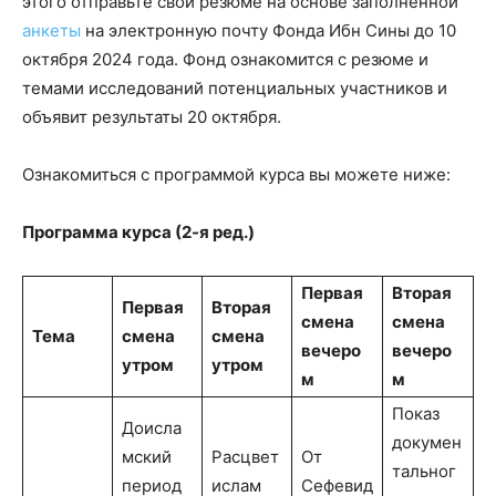
этого отправьте свои резюме на основе заполненной
анкеты
на электронную почту Фонда Ибн Сины до 10
октября 2024 года. Фонд ознакомится с резюме и
темами исследований потенциальных участников и
объявит результаты 20 октября.
Ознакомиться с программой курса вы можете ниже:
Программа курса (2-я ред.)
Первая
Вторая
Первая
Вторая
смена
смена
Тема
смена
смена
вечеро
вечеро
утром
утром
м
м
Показ
Доисла
докумен
мский
Расцвет
От
тальног
период
ислам
Сефевид