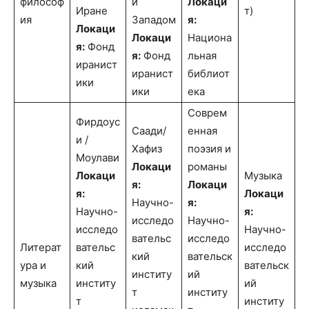
философ
и
Локаци
Иране
т)
ия
Западом
я:
Локаци
Локаци
Национа
я:
Фонд
я:
Фонд
льная
иранист
иранист
библиот
ики
ики
ека
Соврем
Фирдоус
Саади/
енная
и /
Хафиз
поэзия и
Моулави
Локаци
романы
Локаци
Музыка
я:
Локаци
я:
Локаци
Научно-
я:
Научно-
я:
исследо
Научно-
исследо
Научно-
вательс
исследо
Литерат
вательс
исследо
кий
вательск
ура и
кий
вательск
институ
ий
музыка
институ
ий
т
институ
т
институ