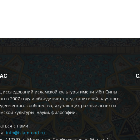
НАС
С
д исследований исламской культуры имени Ибн Сины
ан в 2007 году и объединяет представителей научного
уденческого сообщества, изучающих разные аспекты
мской культуры, науки, философии.
аться с нами :
та:
info@islamfond.ru
с: 117393, г. Москва, ул. Профсоюзная, д. 66, стр. 1,