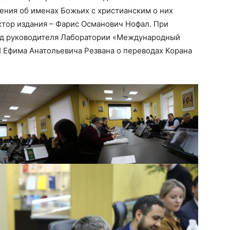
ения об именах Божьих с христианским о них
ктор издания – Фарис Османович Нофал. При
ад руководителя Лаборатории «Международный
 Ефима Анатольевича Резвана о переводах Корана