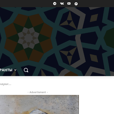
РАНТЫ
уки:...
- Advertisment -