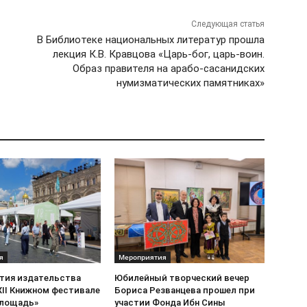
Следующая статья
В Библиотеке национальных литератур прошла
лекция К.В. Кравцова «Царь-бог, царь-воин.
Образ правителя на арабо-сасанидских
нумизматических памятниках»
я
Мероприятия
стия издательства
Юбилейный творческий вечер
XII Книжном фестивале
Бориса Резванцева прошел при
площадь»
участии Фонда Ибн Сины