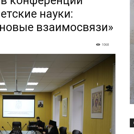
 в конференции
етские науки:
 новые взаимосвязи»
1068