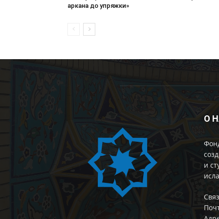
аркана до упряжки»
О 
Фон
созд
и ст
исла
Cвяз
Поч
Адре