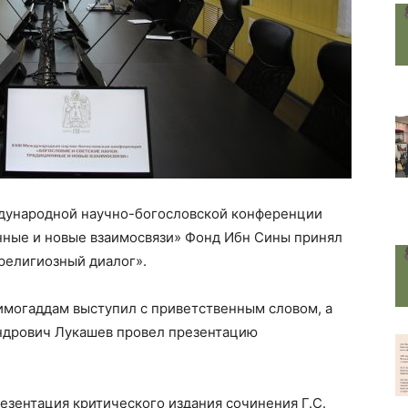
еждународной научно-богословской конференции
онные и новые взаимосвязи» Фонд Ибн Сины принял
религиозный диалог».
могаддам выступил с приветственным словом, а
ндрович Лукашев провел презентацию
зентация критического издания сочинения Г.С.