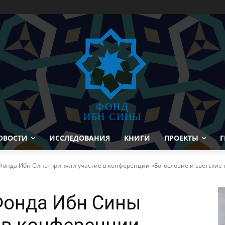
ФОНД
ИБН СИНЫ
ОВОСТИ
ИССЛЕДОВАНИЯ
КНИГИ
ПРОЕКТЫ
Г
онда Ибн Сины приняли участие в конференции «Богословие и светские на
Фонда Ибн Сины