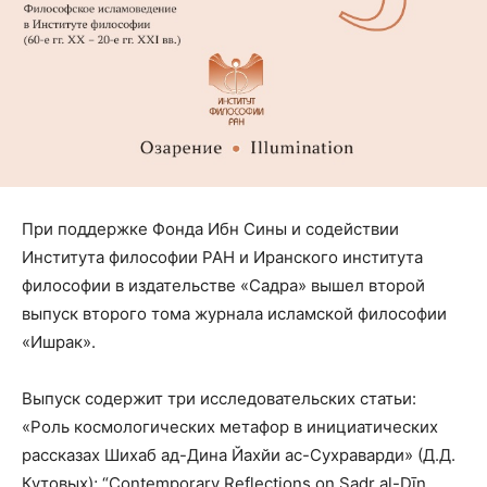
При поддержке Фонда Ибн Сины и содействии
Института философии РАН и Иранского института
философии в издательстве «Садра» вышел второй
выпуск второго тома журнала исламской философии
«Ишрак».
Выпуск содержит три исследовательских статьи:
«Роль космологических метафор в инициатических
рассказах Шихаб ад-Дина Йахйи ас-Сухраварди» (Д.Д.
Кутовых); “Contemporary Reflections on Sadr al-Dīn