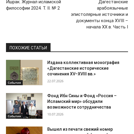
Ишрак. Журнал исламской
Дагестанские
философии 2024. Т. II. № 2
арабоязычные
эпистолярные источники и
документы конца XVIII –
начала ХХ в. Часть I
ПОХОЖИЕ СТАТЬИ
Издана коллективная монография
«Дагестанские исторические
сочинения XV–XVIII вв.»
22.07.2026
События
Фонд Ибн Сины и Фонд «Россия –
Исламский мир» обсудили
возможности сотрудничества
10.07.2026
События
Вышел из печати свежий номер