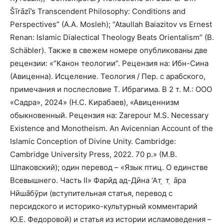
Šīrāzī’s Transcendent Philosophy: Conditions and
Perspectives” (A.A. Mosleh); “Ataullah Baiazitov vs Ernest
Renan: Islamic Dialectical Theology Beats Orientalism” (B.
Schäbler). Также в свежем номере опубликованы две
рецензии: «”Канон теологии”. Рецензия на: Ибн-Сина
(Авиценна). Исцеление. Теология / Пер. с арабского,
примечания и послесловие Т. Ибрагима. В 2 т. М.: ООО
«Садра», 2024» (Н.С. Кирабаев), «Авиценнизм
обыкновенный. Рецензия на: Zarepоur M.S. Necessary
Existence and Monotheism. An Avicennian Account of the
Islamic Conception of Divine Unity. Cambridge:
Cambridge University Press, 2022. 70 р.» (М.В.
Шпаковский); один перевод – «Язык птиц. О единстве
Всевышнего. Часть II» Фарӣд ад-Дӣна ‘Ат ̣̣ т ̣ а̄ра
Нӣша̄бӯри (вступительная статья, перевод с
персидского и историко-культурный комментарий
Ю.Е. Федоровой) и статья из истории исламоведения –