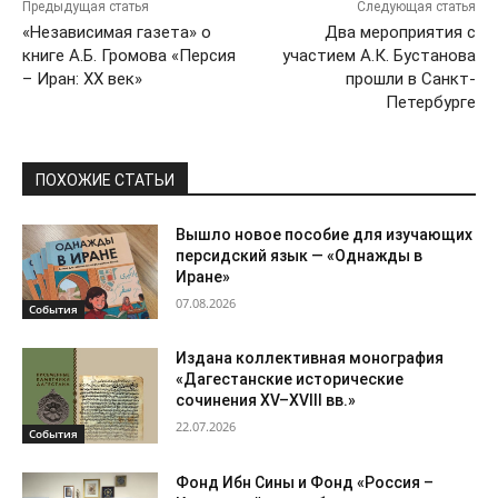
Предыдущая статья
Следующая статья
«Независимая газета» о
Два мероприятия с
книге А.Б. Громова «Персия
участием А.К. Бустанова
– Иран: ХХ век»
прошли в Санкт-
Петербурге
ПОХОЖИЕ СТАТЬИ
Вышло новое пособие для изучающих
персидский язык — «Однажды в
Иране»
07.08.2026
События
Издана коллективная монография
«Дагестанские исторические
сочинения XV–XVIII вв.»
22.07.2026
События
Фонд Ибн Сины и Фонд «Россия –