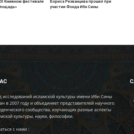
XII Книжном фестивале
Бориса Резванцева прошел при
площадь»
участии Фонда Ибн Сины
НАС
С
д исследований исламской культуры имени Ибн Сины
ан в 2007 году и объединяет представителей научного
уденческого сообщества, изучающих разные аспекты
мской культуры, науки, философии.
аться с нами :