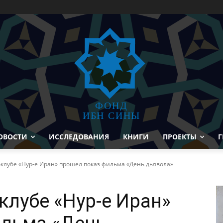
ФОНД
ИБН СИНЫ
ОВОСТИ
ИССЛЕДОВАНИЯ
КНИГИ
ПРОЕКТЫ
Г
клубе «Нур-е Иран» прошел показ фильма «День дьявола»
клубе «Нур-е Иран»