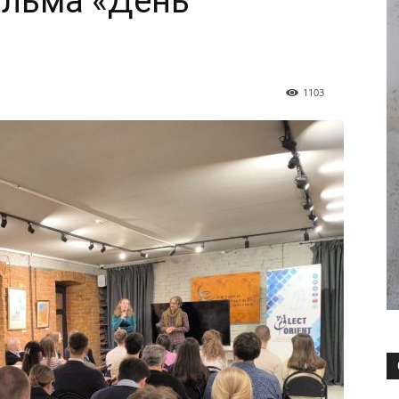
ильма «День
1103