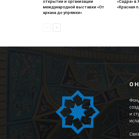
открытии и организации
«Садра» в 
международной выставки «От
«Красная 
аркана до упряжки»
О 
Фон
созд
и ст
исла
Cвяз