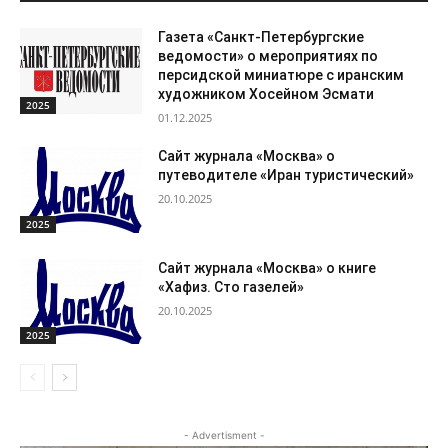
Газета «Санкт-Петербургские
ведомости» о мероприятиях по
персидской миниатюре с иранским
художником Хосейном Эсмати
2025
01.12.2025
Сайт журнала «Москва» о
путеводителе «Иран туристический»
20.10.2025
2025
Сайт журнала «Москва» о книге
«Хафиз. Сто газелей»
20.10.2025
2025
- Advertisment -