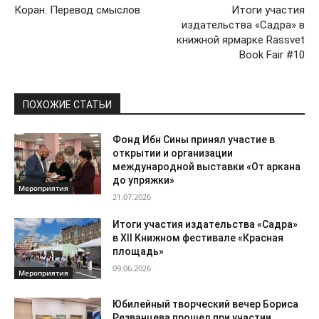
Коран. Перевод смыслов
Итоги участия
издательства «Садра» в
книжной ярмарке Rassvet
Book Fair #10
ПОХОЖИЕ СТАТЬИ
Фонд Ибн Сины принял участие в
открытии и организации
международной выставки «От аркана
до упряжки»
Мероприятия
21.07.2026
Итоги участия издательства «Садра»
в XII Книжном фестивале «Красная
площадь»
09.06.2026
Мероприятия
Юбилейный творческий вечер Бориса
Резванцева прошел при участии