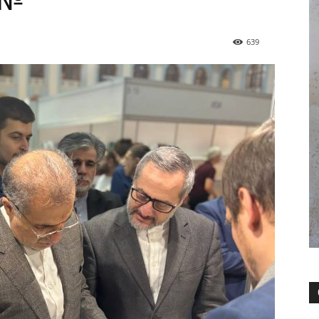
o№
639