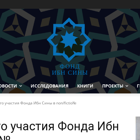
ФОНД
ИБН СИНЫ
ОВОСТИ
ИССЛЕДОВАНИЯ
КНИГИ
ПРОЕКТЫ
Г
о участия Фонда Ибн Сины в non/fictio№
о участия Фонда Ибн