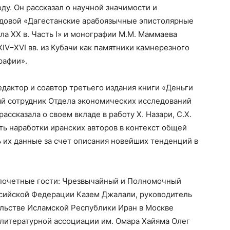
ду. Он рассказал о научной значимости и
едовой «Дагестанские арабоязычные эпистолярные
ала ХХ в. Часть I» и монографии М.М. Маммаева
V–XVI вв. из Кубачи как памятники камнерезного
рафии».
дактор и соавтор третьего издания книги «Деньги
ый сотрудник Отдела экономических исследований
ассказала о своем вкладе в работу Х. Назари, С.Х.
ть наработки иранских авторов в контекст общей
 их данные за счет описания новейших тенденций в
 почетные гости: Чрезвычайный и Полномочный
сийской Федерации Казем Джалали, руководитель
ольстве Исламской Республики Иран в Москве
-литературной ассоциации им. Омара Хайяма Олег