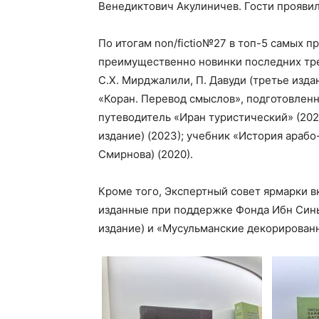
Венедиктович Акулиничев. Гости прояви
По итогам non/fictio№27 в топ-5 самых 
преимущественно новинки последних трех
С.Х. Мирджалили, П. Давуди (третье изда
«Коран. Перевод смыслов», подготовлен
путеводитель «Иран туристический» (202
издание) (2023); учебник «История арабо
Смирнова) (2020).
Кроме того, Экспертный совет ярмарки вк
изданные при поддержке Фонда Ибн Сины
издание) и «Мусульманские декорированн