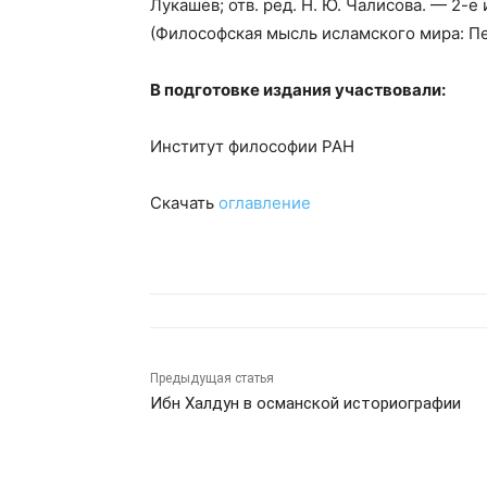
Лукашев; отв. ред. Н. Ю. Чалисова. — 2-е 
(Философская мысль исламского мира: Пер
В подготовке издания участвовали:
Институт философии РАН
Скачать
оглавление
Предыдущая статья
Ибн Халдун в османской историографии