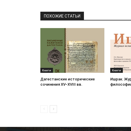
ПОХОЖИЕ СТАТЬИ
Книги
Книги
Дагестанские исторические
Ишрак. Жу
сочинения XV–XVIII вв.
философии 