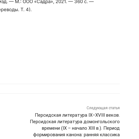
изд. — М.: ООО «Садра», 2021. — 360 с. —
еводы. Т. 4).
Следующая статья
Персидская литература IX–XVIII веков.
Персидская литература домонгольского
времени (IX – начало XIII в.). Период
формирования канона: ранняя классика