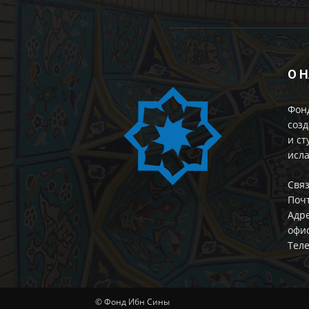
О 
Фон
созд
и ст
исла
Cвяз
Поч
Адре
офис
Теле
© Фонд Ибн Сины