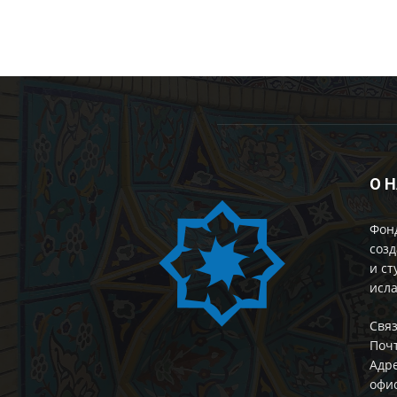
О 
Фон
созд
и ст
исла
Cвяз
Поч
Адре
офис