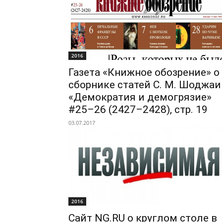
2016
Газета «Книжное обозрение» о
сборнике статей С. М. Шоджаи
«Демократия и демогрязие»
#25–26 (2427–2428), стр. 19
03.07.2017
2016
Сайт NG.RU о круглом столе в