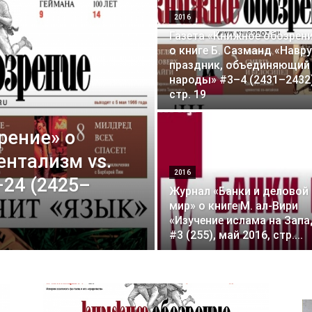
2016
Газета «Книжное обозрен
о книге Б. Сазманд «Навру
праздник, объединяющий
народы» #3–4 (2431–2432)
стр. 19
рение» о
ентализм vs.
2016
24 (2425–
Журнал «Банки и деловой
мир» о книге М. ал-Вири
«Изучение ислама на Запа
#3 (255), май 2016, стр....