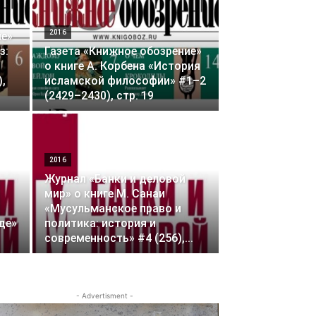
2016
ие»
з:
Газета «Книжное обозрение»
о книге А. Корбена «История
,
исламской философии» #1–2
(2429–2430), стр. 19
2016
Журнал «Банки и деловой
мир» о книге М. Санаи
«Мусульманское право и
де»
политика: история и
современность» #4 (256),...
- Advertisment -