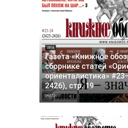
2016
Газета «Книжное обоз
сборнике статей «Ори
ориенталистика» #23–
2426), стр. 19
04.07.2017