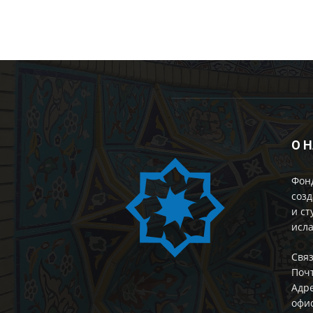
О 
Фон
созд
и ст
исла
Cвяз
Поч
Адре
офис