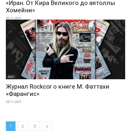
«Иран. От Кира Великого до аятоллы
Хомейни»
30.11.2021
2021
Журнал Rockcor о книге М. Фаттахи
«Фарангис»
29.11.2021
1
2
3