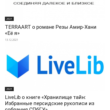
2021
TERRAART о романе Резы Амир-Хани
«Её я»
13.12.2021
2021
LiveLib о книге «Хранилище тайн:
Избранные персидские рукописи из
собрания СПбГУ»