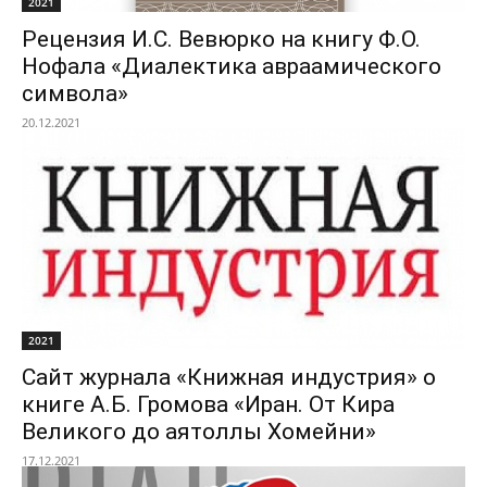
2021
Рецензия И.С. Вевюрко на книгу Ф.О.
Нофала «Диалектика авраамического
символа»
20.12.2021
2021
Сайт журнала «Книжная индустрия» о
книге А.Б. Громова «Иран. От Кира
Великого до аятоллы Хомейни»
17.12.2021