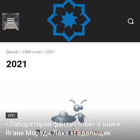
Домой
СМИ о нас
2021
2021
2021
«Лаборатория фантастики» о книге
Ягане Моради Лаке «Гадальщик