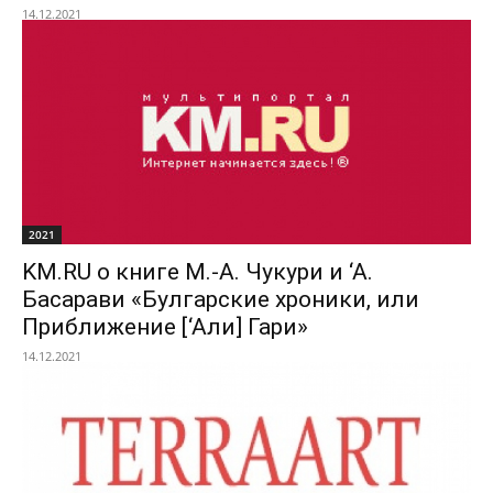
14.12.2021
2021
KM.RU о книге М.-А. Чукури и ‘А.
Басарави «Булгарские хроники, или
Приближение [‘Али] Гари»
14.12.2021