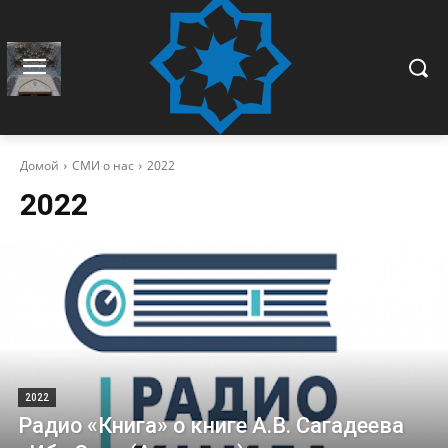
Домой
СМИ о нас
2022
2022
2022
Радио «Книга» о книге А.В. Сагадеева