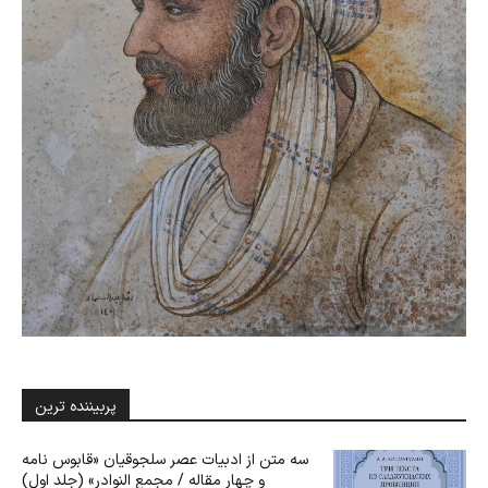
پربیننده ترین
سه متن از ادبیات عصر سلجوقیان «قابوس نامه
و چهار مقاله / مجمع النوادر» (جلد اول)