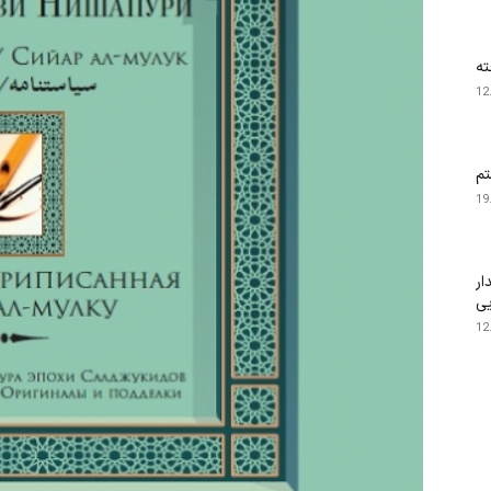
ته
12
تم
19
ار
یی
12