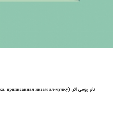
نام روسی اثر:
ка, приписанная низам ал-мулку)