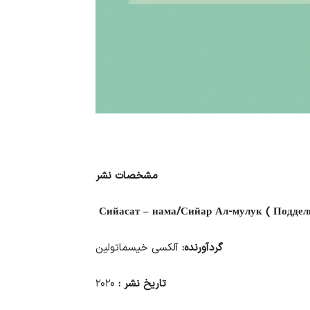
مشخصات نشر
Сийасат – нама/Сийар Ал-мулук ( Поддел
گردآورنده:
آلکسی خیسماتولین
تاریخ نشر
:
۲۰۲۰