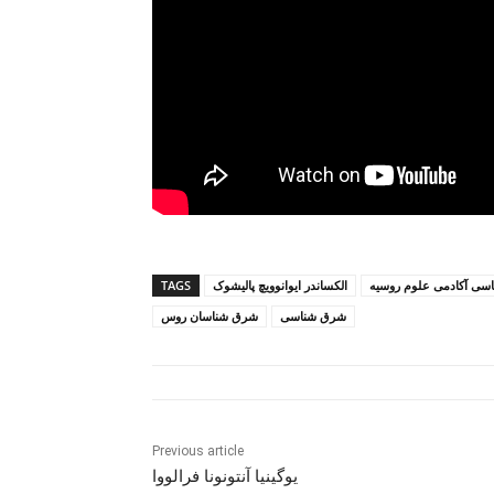
اسی آکادمی علوم روسیه
الکساندر ایوانوویچ پالیشوک
TAGS
شرق شناسی
شرق شناسان روس
Previous article
یوگینیا آنتونونا فرالووا