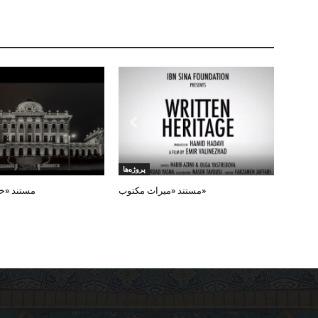
پروژه‌ها
«مستند «میراث مکتوب
مستند «خ