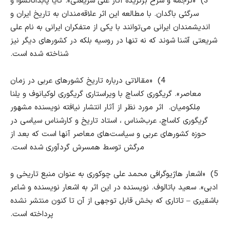
3)
«
ترجمه و شرح برگزیده آثار علی شریعتی
»
. کایا پابداناتسوا و
سرگئی باگدان
.
با مطالعه این اثر علاقه‌مندان به تاریخ ایران و
اندیشمندان ایرانی می‌توانند با یکی از متفکران ایرانی به نام علی
شریعتی آشنا شوند که نه تنها در روسیه بلکه در کشورهای دیگر نیز
شناخته شده است
.
4)
«
مقالاتی درباره تاریخ کشورهای عربی در زمان
معاصر
».
گریگوری کاساچ با ویراستاری گریگوری لوکیانوف و یلنا
مِلکومیان
.
اثر مورد نظر از آثار انتشار نیافته نویسنده مشهور
گریگوری کاساچ، عرب‌شناس ، استاد تاریخ و کارشناس سیاسی در
حوزه کشورهای عربی و سیاست‌های معاصر آنها است که بعد از
مرگش توسط همسرش گردآوری شده
است.
5)
«
اشعار هاژیوگرافی محمد علی چوکوری به عنوان منبع تاریخی و
ادبی
».
سعید باتالوف
.
نویسنده در این اثر به اشعار نویسنده و شاعر
باشقیری
–
تاتاری که بخش قابل توجهی از آن تا کنون منتشر نشده
پرداخته است
.