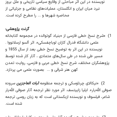
نویسنده در این اثر مباحثی از وقایع سیاسی تاریخی و علل بروز
نبرد میان ایران و انگلستان، عملیات‌های نظامی و جزئیاتی از
محاصره شهرها و
…
را مطرح کرده است
.
گرنت پژوهشی
:
1)
«
شرح نسخ خطی فارسی از
«
بنیاد گوتوالد
»
در مجموعه کتابخانه
علمی دانشگاه فدرال کازان لوباچفسکی»
.
اثر آلسو ارسلانووا
.
نویسنده در این اثر به توضیح نسخ خطی بعد از سال
1855
و
مسیر طی شده در طی سال‌های متمادی ، آثار کار شده توسط
پژوهشگران مختلف، شرح نسخ خطی عربی و فارسی، روایت تمدن
کهن هنر شرقی و
…
بصورت علمی می پردازد
.
2)
«نیکالای چرناوسکی و
ترجمه منظومه
ثبات العاجزین
سروده
صوفی الله‌یار». ایلیا زاییتسف
.
اثر مورد نظر ترجمه آثار صوفی الله‌یار
شاعر، فیلسوف و نویسنده ازبکستانی است که به زبان روسی ترجمه
شده است
.