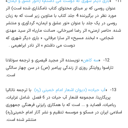
11-
«
باری دیگر شهری که دوست می داشتم» («نور عشق و ایمان
»
عنوان روسی که بر مبنای محتوای کتاب نامگذاری شده است) اثر
مورد نظر در برگیرنده 4 جلد کتاب با عناوین زیر است که به زبان
روسی در یک جلد با عنوان «نور عشق و ایمان» گردآوری و منتشر
شده. «ناصر ارمنی» اثر رضا امیرخانی، «سانت ماریا» اثر سید مهدی
شجاعی، « لبخند مسیح» اثر سارا عرفانی، « باری دیگر شهری که
دوست می داشتم » اثر نادر ابراهیمی .
12-
«
سه کاهن
» نویسنده اثر مجید قیصری و ترجمه سوتلانا
تاراسوا روایتگر روزی از زندگی پیامبر (ص) در سن چهار سالگی
است.
13-
«
آب حیات» (دیوان اشعار امام خمینی (ره)
با ترجمه ناتالیا
پریگارینا، مجموعه اشعار آب حیات در 6 فصل شامل غزلیات،
رباعیات، قصاید و … است که با همکاری رایزنی فرهنگی جمهوری
اسلامی ایران در مسکو و موسسه تنظیم و نشر آثار امام خمینی(ره)
منتشر شده است.