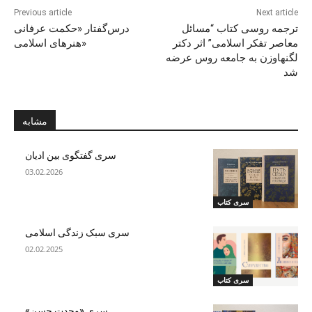
Previous article
Next article
ترجمه روسی کتاب “مسائل
درس‌گفتار «حکمت عرفانی
معاصر تفکر اسلامی” اثر دکتر
هنرهای اسلامی»
لگنهاوزن به جامعه روس عرضه
شد
مشابه
سری گفتگوی بین ادیان
03.02.2026
سری کتاب
سری سبک زندگی اسلامی
02.02.2025
سری کتاب
سری «وحدت حسن»