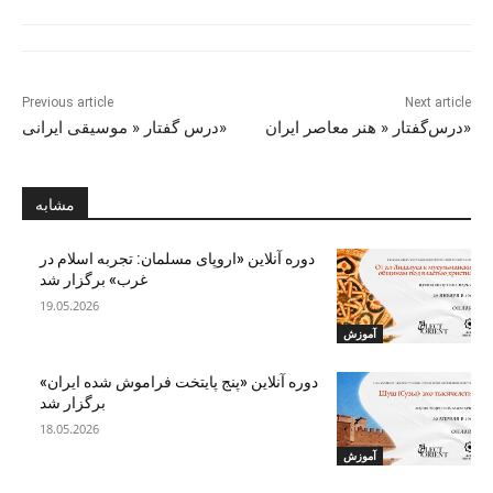
Previous article
Next article
درس‌گفتار « هنر معاصر ایران»
درس گفتار « موسیقی ایرانی»
مشابه
دوره آنلاین «اروپای مسلمان: تجربه اسلام در
غرب» برگزار شد
19.05.2026
آموزش
دوره آنلاین «پنج پایتخت فراموش شده ایران»
برگزار شد
18.05.2026
آموزش