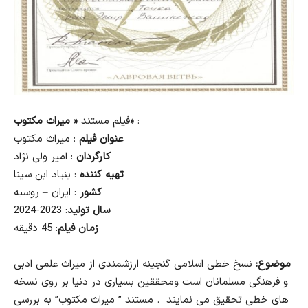
:
« میراث مکتوب»
فیلم مستند
عنوان فیلم
: میراث مکتوب
کارگردان
: امیر ولی نژاد
تهیه کننده
: بنیاد ابن سینا
کشور
: ایران – روسیه
سال تولید
: 2023-2024
زمان فیلم
: 45 دقیقه
موضوع:
نسخ خطی اسلامی گنجینه ارزشمندی از میراث علمی ادبی
و فرهنگی مسلمانان است ومحققین بسیاری در دنیا بر روی نسخه
های خطی تحقیق می نمایند . مستند ” میراث مکتوب” به بررسی