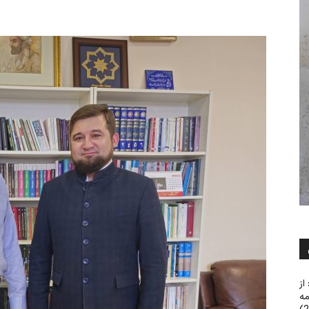
از
مه