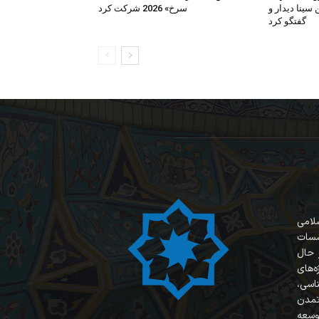
ن سینا دیدار و
سرخ» 2026 شرکت کرد
گفتگو کرد
سلامی
سسات
 حال
‌های
ناسی،
 تمدن
وسعه