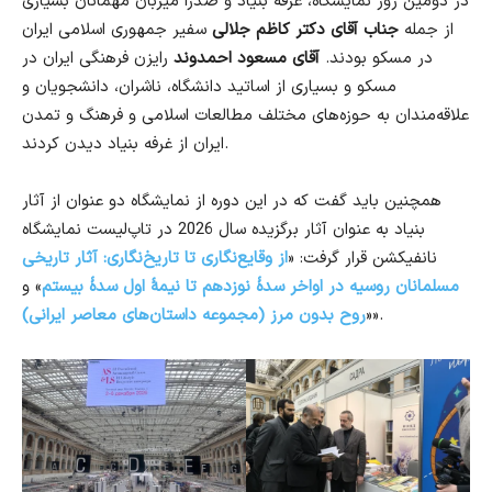
در دومین روز نمایشگاه، غرفه بنیاد و صدرا میزبان مهمانان بسیاری
از جمله
جناب آقای دکتر کاظم جلالی
سفیر جمهوری اسلامی ایران
در مسکو بودند.
آقای مسعود احمدوند
رایزن فرهنگی ایران در
مسکو و بسیاری از اساتید دانشگاه، ناشران، دانشجویان و
علاقه‌مندان به حوزه‌های مختلف مطالعات اسلامی و فرهنگ و تمدن
ایران از غرفه بنیاد دیدن کردند.
همچنین باید گفت که در این دوره از نمایشگاه دو عنوان از آثار
بنیاد به عنوان آثار برگزیده سال 2026 در تاپ‌لیست نمایشگاه
نانفیکشن قرار گرفت: «
از وقایع‌نگاری تا تاریخ‌نگاری: آثار تاریخی
مسلمانان روسیه در اواخر سدهٔ نوزدهم تا نیمهٔ اول سدهٔ بیستم
» و
».
«
روح بدون مرز (مجموعه داستان‌های معاصر ایرانی)