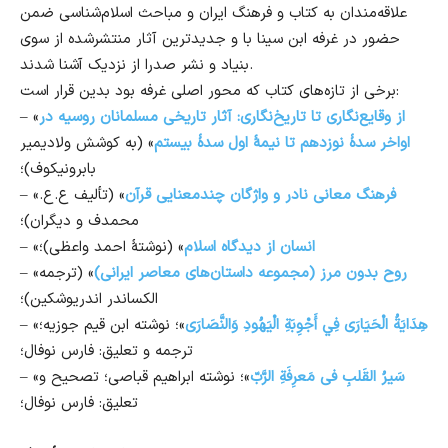
علاقه‌مندان به کتاب و فرهنگ ایران و مباحث اسلام‌شناسی ضمن
حضور در غرفه ابن سینا با و جدیدترین آثار منتشرشده از سوی
بنیاد و نشر صدرا از نزدیک آشنا شدند.
برخی از تازه‌های کتاب که محور اصلی غرفه بود بدین قرار است:
از وقایع‌نگاری تا تاریخ‌نگاری: آثار تاریخی مسلمانان روسیه در
– «
اواخر سدهٔ نوزدهم تا نیمهٔ اول سدهٔ بیستم
» (به کوشش ولادیمیر
بابرونیکوف)؛
فرهنگ معانی نادر و واژگان چندمعنایی قرآن
» (تألیف ع.ع.
– «
محمدف و دیگران)؛
انسان از دیدگاه اسلام
» (نوشتهٔ احمد واعظی)؛
– «
روح بدون مرز (مجموعه داستان‌های معاصر ایرانی)
» (ترجمه
– «
الکساندر اندریوشکین)؛
هِدَايَةُ الْحَيَارَى فِي أَجْوِبَةِ الْيَهُودِ وَالنَّصَارَى
»؛ نوشته ابن قیم جوزیه؛
– «
ترجمه و تعلیق: فارس نوفال؛
سَیرُ القَلبِ فی مَعرِفَةِ الرَّبّ
»؛ نوشته ابراهیم قباصی؛ تصحیح و
– «
تعلیق: فارس نوفال؛