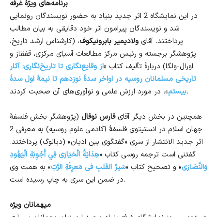
برنامه‌های ویژهٔ غرفه
در این نمایشگاه 2 اثر جدید بنیاد به حضور نویسندگان رونمایی
شد و نویسندگان پیرامون اثر خود دقایقی به بیان مطالب
پرداختند. آقای
ولادیمیر بابرونیکوف
، (کارشناس ارشد تاریخ،
پژوهشگر برجسته و رئیس مرکز مطالعات آسیای مرکزی، قفقاز و
اورال-ولگا) دربارهٔ تألیف کتاب «
از وقایع‌نگاری تا تاریخ‌نگاری: آثار
تاریخی مسلمانان روسیه در اواخر سدهٔ نوزدهم تا نیمهٔ اول سدهٔ
»، در مورد ارزش علمی و نوآوری‌های آن صحبت کردند.
بیستم
همچنین در بخش دیگر آقای
فارس نوفال
(پژوهشگر بخش فلسفهٔ
جهان اسلام در انستیتوی فلسفهٔ آکادمی علوم روسیه) به معرفی 2
اثر جدید الانتشار از سری «گفتگوی بین ادیان» (دیالوگ) پرداختند.
گفتنی است ترجمه روسی کتاب «
هِدَايَةُ الْحَيَارَى فِي أَجْوِبَةِ الْيَهُودِ
وَالنَّصَارَى
» و تصحیح کتاب «
سَیرُ القَلبِ فی مَعرِفَةِ الرَّبّ
» به همت وی
در ضمن این سری به چاپ رسیده است.
میهمانان ویژه