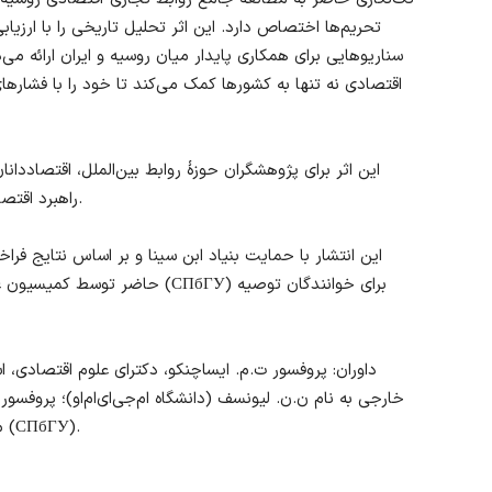
تحریم‌ها اختصاص دارد. این اثر تحلیل تاریخی را با ارزی
سناریوهایی برای همکاری پایدار میان روسیه و ایران ارائه 
اقتصادی نه تنها به کشورها کمک می‌کند تا خود را با فشارها
این اثر برای پژوهشگران حوزهٔ روابط بین‌الملل، اقتصاددان
راهبرد اقتصادی خارجی در شرایط بی‌ثباتی جهانی مناسب است.
این انتشار با حمایت بنیاد ابن سینا و بر اساس نتایج فرا
حاضر توسط کمیسیون علمی دانشکده
داوران: پروفسور ت.م. ایساچنکو، دکترای علوم اقتصادی، اس
خارجی به نام ن.ن. لیونسف (دانشگاه ام‌جی‌ای‌ام‌او)؛ پروفسور
مدیریت ریسک و بیمهٔ دانشگاه دولتی سن پترزبورگ (СПбГУ).