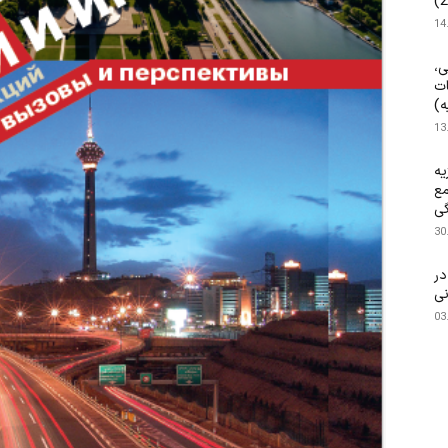
14
ی،
ات
ه)
13
یه
مع
گی
30
۱۴۰ م.) در
نی
03