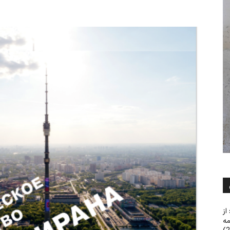
از
مه