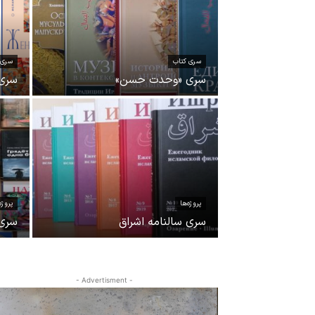
سری کتاب
سری 
سری «وحدت حسن»
سری 
پروژه‌ها
پروژه
سری سالنامه اشراق
سری 
- Advertisment -