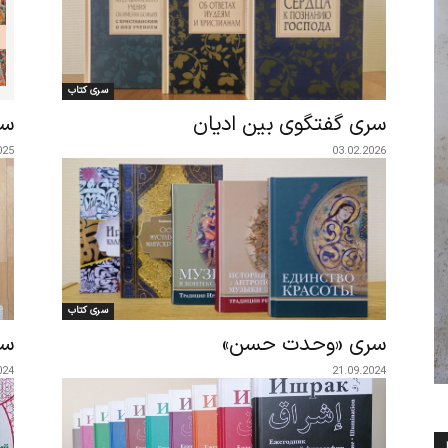
سری کتاب
سری گفتگوی بین ادیان
سر
025
03.02.2026
سری کتاب
سری «وحدت حسن»
سر
024
21.09.2024