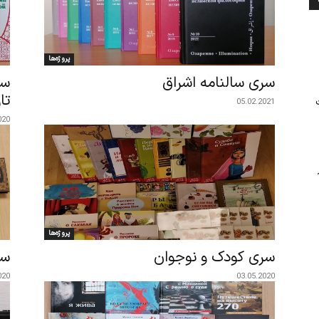
پروژه‌ها
سری سالنامه اشراق
سر
تا
05.02.2021
020
پروژه‌ها
سری کودک و نوجوان
سر
020
03.05.2020