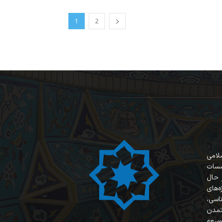
1
2
سلامی
سسات
 حال
‌های
ناسی،
 تمدن
وسعه