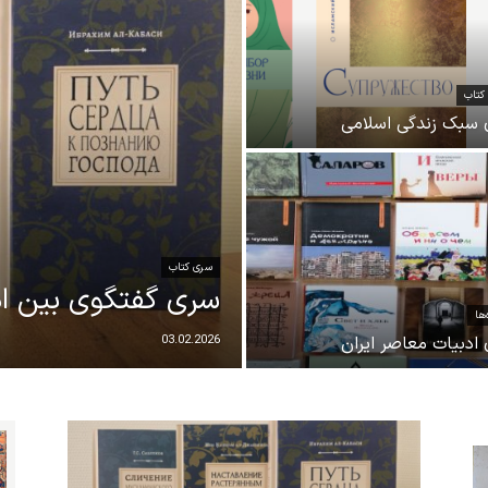
کتاب
سبک زندگی اسلامی
سری کتاب
سری گفتگوی بین اد
‌ها
ادبیات معاصر ایران
03.02.2026