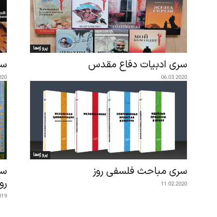
پروژه‌ها
سری ادبیات دفاع مقدس
سر
020
06.03.2020
پروژه‌ها
سری مباحث فلسفی روز
سر
رو
11.02.2020
019