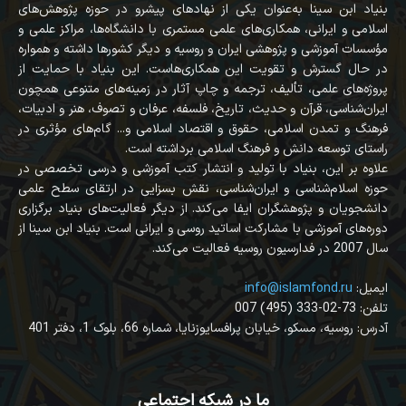
بنیاد ابن سینا به‌عنوان یکی از نهادهای پیشرو در حوزه پژوهش‌های
اسلامی و ایرانی، همکاری‌های علمی مستمری با دانشگاه‌ها، مراکز علمی و
مؤسسات آموزشی و پژوهشی ایران و روسیه و دیگر کشورها داشته و همواره
در حال گسترش و تقویت این همکاری‌هاست. این بنیاد با حمایت از
پروژه‌های علمی، تألیف، ترجمه و چاپ آثار در زمینه‌های متنوعی همچون
ایران‌شناسی، قرآن‌ و حدیث، تاریخ، فلسفه، عرفان و تصوف، هنر و ادبیات،
فرهنگ و تمدن اسلامی، حقوق و اقتصاد اسلامی و... گام‌های مؤثری در
راستای توسعه دانش و فرهنگ اسلامی برداشته است.
علاوه بر این، بنیاد با تولید و انتشار کتب آموزشی و درسی تخصصی در
حوزه اسلام‌شناسی و ایران‌شناسی، نقش بسزایی در ارتقای سطح علمی
دانشجویان و پژوهشگران ایفا می‌کند. از دیگر فعالیت‌های بنیاد برگزاری
دوره‌های آموزشی با مشارکت اساتید روسی و ایرانی است. بنیاد ابن سینا از
سال 2007 در فدارسیون روسیه فعالیت می‌کند.
:ایمیل
info@islamfond.ru
007 (495) 333-02-73 :تلفن
آدرس: روسیه، مسکو، خیابان پرافسایوزنایا، شماره 66، بلوک 1، دفتر 401
ما در شبکه اجتماعی