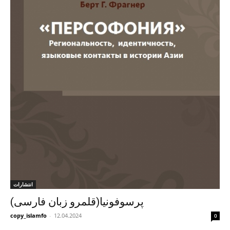
انتشارات
پرسوفونیا(قلمرو زبان فارسی)
copy_islamfo
-
12.04.2024
0