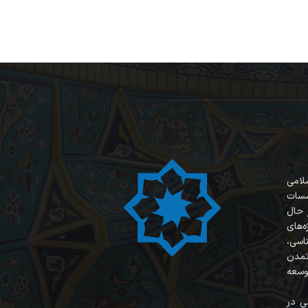
سلامی
سسات
 حال
‌های
ناسی،
 تمدن
وسعه
ی در