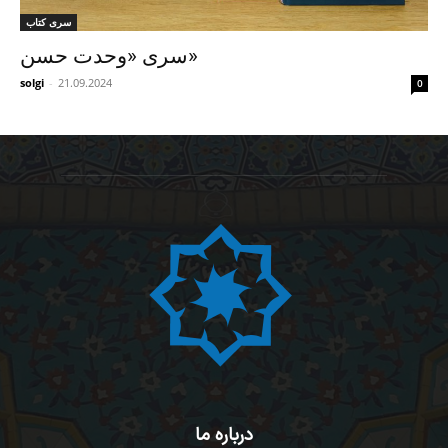
سری کتاب
سری «وحدت حسن»
solgi
-
21.09.2024
0
درباره ما