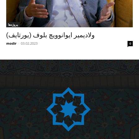
پروژه‌ها
ولادیمیر ایوانوویچ بلوف (یورتایف)
modir
-
03.02.2023
0