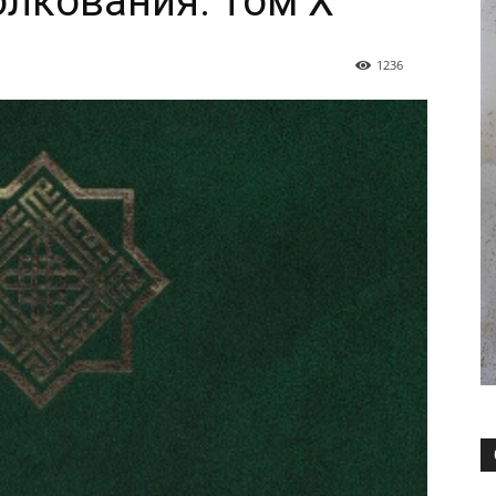
олкования. Том X
1236