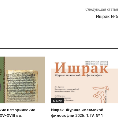
Следующая статья
Ишрак №5
Книги
кие исторические
Ишрак. Журнал исламской
XV–XVIII вв.
философии 2026. Т. IV. № 1