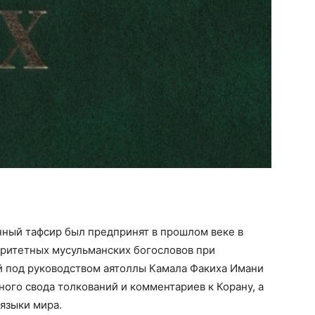
анный тафсир был предпринят в прошлом веке в
оритетных мусульманских богословов при
 под руководством аятоллы Камала Факиха Имани
лного свода толкований и комментариев к Корану, а
 языки мира.