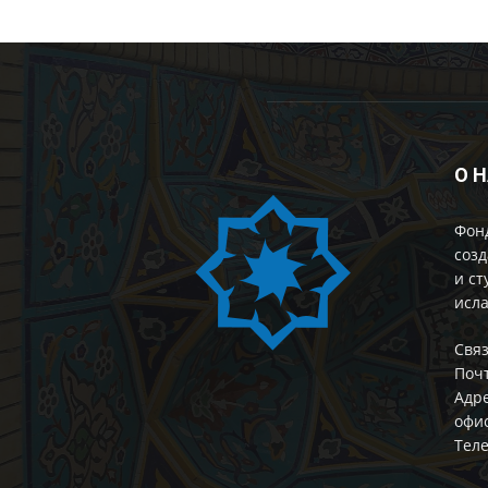
О 
Фон
созд
и ст
исла
Cвяз
Поч
Адре
офис
Теле