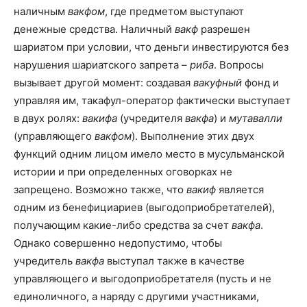
наличным
вакфом
, где предметом выступают
денежные средства. Наличный
вакф
разрешен
шариатом при условии, что деньги инвестируются без
нарушения шариатского запрета
–
риба
. Вопросы
вызывает другой момент: создавая
вакуфный
фонд и
управляя им, такафул-оператор фактически выступает
в двух ролях:
вакифа
(учредителя
вакфа
) и
мутавалли
(управляющего
вакфом
). Выполнение этих двух
функций одним лицом имело место в мусульманской
истории и при определенных оговорках не
запрещено. Возможно также, что
вакиф
является
одним из бенефициариев (выгодоприобретателей),
получающим какие-либо средства за счет
вакфа
.
Однако совершенно недопустимо, чтобы
учредитель
вакфа
выступал также в качестве
управляющего и выгодоприобретателя (пусть и не
единоличного, а наряду с другими участниками,