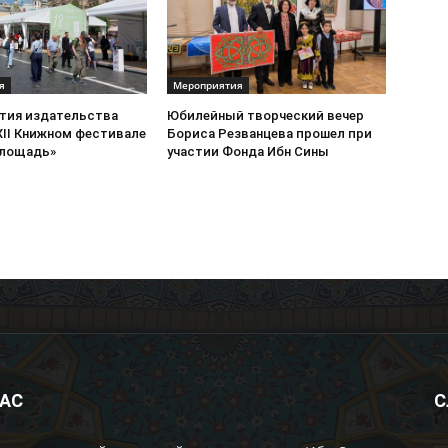
я
Мероприятия
стия издательства
Юбилейный творческий вечер
XII Книжном фестивале
Бориса Резванцева прошел при
площадь»
участии Фонда Ибн Сины
НАС
С