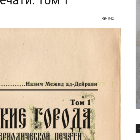
ечати. Том 1
942