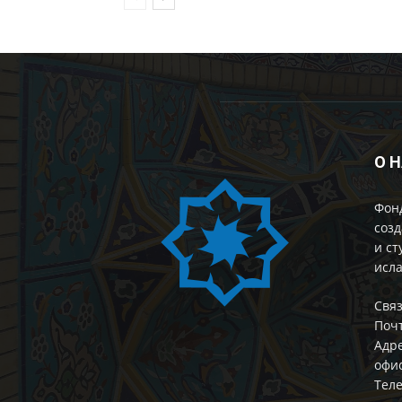
О 
Фон
созд
и ст
исла
Cвяз
Поч
Адре
офис
Теле