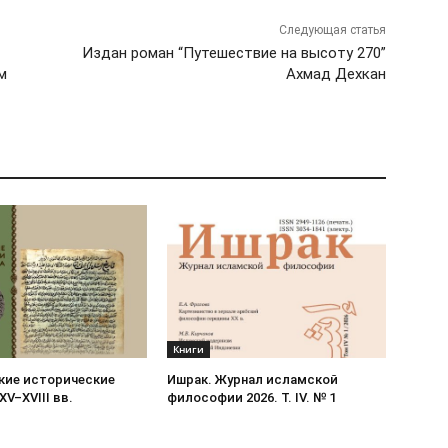
Следующая статья
Издан роман “Путешествие на высоту 270”
м
Ахмад Дехкан
Книги
кие исторические
Ишрак. Журнал исламской
XV–XVIII вв.
философии 2026. Т. IV. № 1