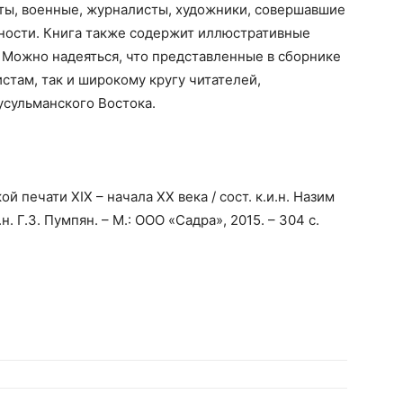
ты, военные, журналисты, художники, совершавшие
тности. Книга также содержит иллюстративные
 Можно надеяться, что представленные в сборнике
стам, так и широкому кругу читателей,
усульманского Востока.
 печати XIX – начала XX века / сост. к.и.н. Назим
. Г.З. Пумпян. – М.: ООО «Садра», 2015. – 304 с.