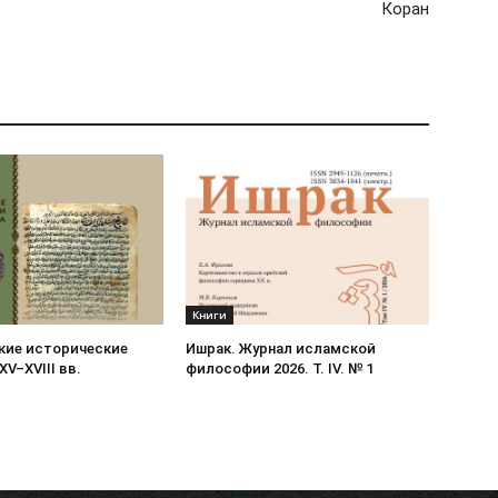
Коран
Книги
кие исторические
Ишрак. Журнал исламской
XV–XVIII вв.
философии 2026. Т. IV. № 1