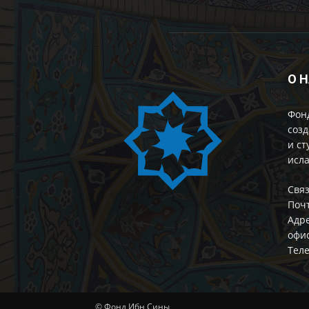
О 
Фон
созд
и ст
исла
Cвяз
Поч
Адре
офис
Теле
© Фонд Ибн Сины