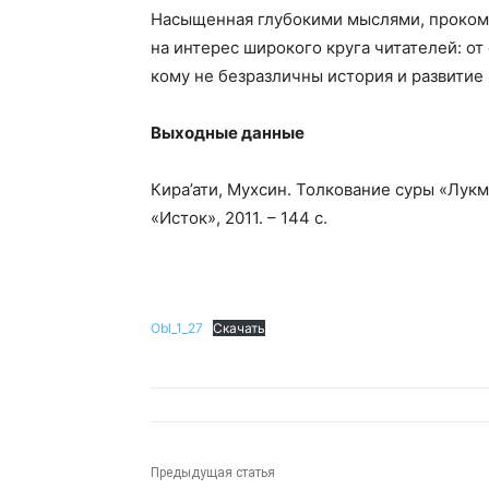
Насыщенная глубокими мыслями, прокомм
на интерес широкого круга читателей: от
кому не безразличны история и развитие
Выходные данные
Кира’ати, Мухсин. Толкование суры «Лукма
«Исток», 2011. – 144 с.
Obl_1_27
Скачать
Предыдущая статья