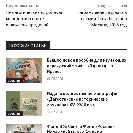
Предыдущая статья
Следующая статья
Педагогические проблемы
Награждение лауреатов
молодежи в свете
премии Terra Incognita
исламских преданий
Москва, 2015 год
ПОХОЖИЕ СТАТЬИ
Вышло новое пособие для изучающих
персидский язык — «Однажды в
Иране»
07.08.2026
События
Издана коллективная монография
«Дагестанские исторические
сочинения XV–XVIII вв.»
22.07.2026
События
Фонд Ибн Сины и Фонд «Россия –
Исламский мир» обсудили