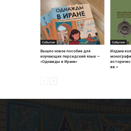
События
События
Вышло новое пособие для
Издана ко
изучающих персидский язык —
монографи
«Однажды в Иране»
историческ
вв.»