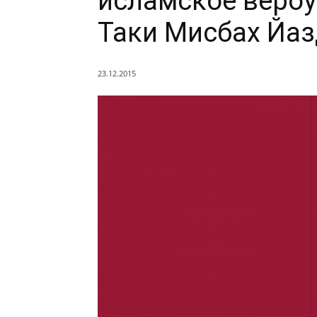
исламское веро
Таки Мисбах Йа
23.12.2015