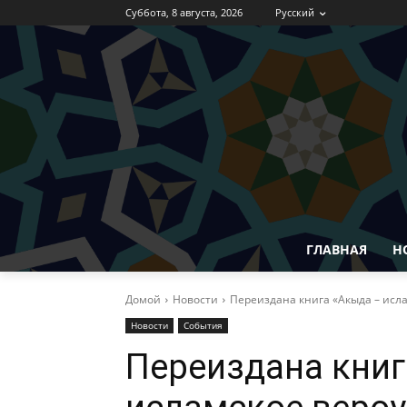
Суббота, 8 августа, 2026
Русский
ГЛАВНАЯ
Н
Домой
Новости
Переиздана книга «Акыда – исла
Новости
События
Переиздана книг