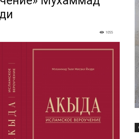
учение» Мухаммад
зди
1055