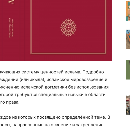
изучающих систему ценностей ислама. Подробно
еждений (или акыда), исламское мировоззрение и
ъяснению исламской догматики без использования
оторой требуются специальные навыки в области
го права.
каждое из которых посвящено определённой теме. В
росы, направленные на освоение и закрепление