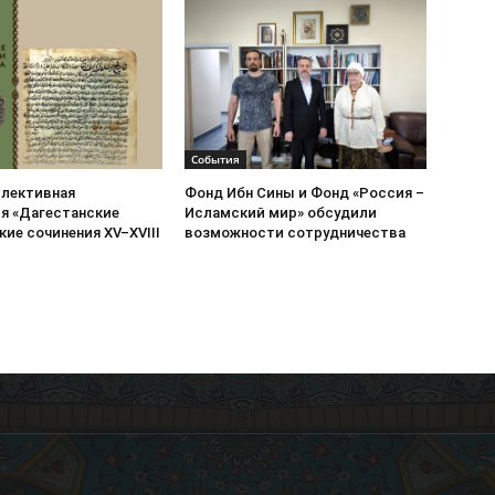
События
ллективная
Фонд Ибн Сины и Фонд «Россия –
я «Дагестанские
Исламский мир» обсудили
ие сочинения XV–XVIII
возможности сотрудничества